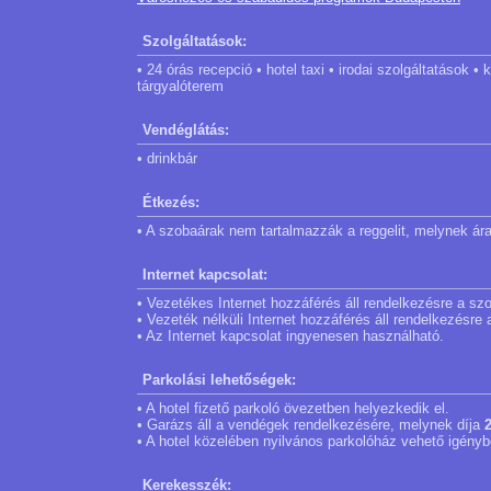
Szolgáltatások:
• 24 órás recepció • hotel taxi • irodai szolgáltatások •
tárgyalóterem
Vendéglátás:
• drinkbár
Étkezés:
• A szobaárak nem tartalmazzák a reggelit, melynek ár
Internet kapcsolat:
• Vezetékes Internet hozzáférés áll rendelkezésre a s
• Vezeték nélküli Internet hozzáférés áll rendelkezésre
• Az Internet kapcsolat ingyenesen használható.
Parkolási lehetőségek:
• A hotel fizető parkoló övezetben helyezkedik el.
• Garázs áll a vendégek rendelkezésére, melynek díja
• A hotel közelében nyilvános parkolóház vehető igénybe
Kerekesszék: