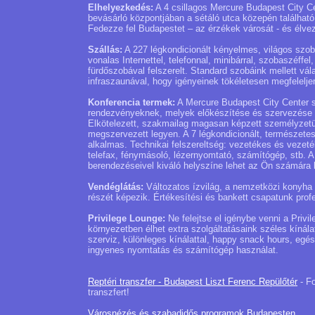
Elhelyezkedés:
A 4 csillagos Mercure Budapest City Cen
bevásárló központjában a sétáló utca közepén találhat
Fedezze fel Budapestet – az érzékek városát - és élvezz
Szállás:
A 227 légkondicionált kényelmes, világos szob
vonalas Internettel, telefonnal, minibárral, szobaszéff
fürdőszobával felszerelt. Standard szobáink mellett vála
infraszaunával, hogy igényeinek tökéletesen megfelelje
Konferencia termek:
A Mercure Budapest City Center sz
rendezvényeknek, melyek előkészítése és szervezése a 
Elkötelezett, szakmailag magasan képzett személyzetün
megszervezett legyen. A 7 légkondicionált, természete
alkalmas. Technikai felszereltség: vezetékes és vezeték n
telefax, fénymásoló, lézernyomtató, számítógép, stb. 
berendezéseivel kiváló helyszíne lehet az Ön számára
Vendéglátás:
Változatos ízvilág, a nemzetközi konyha
részét képezik. Értékesítési és bankett csapatunk profe
Privilege Lounge:
Ne felejtse el igénybe venni a Privi
környezetben élhet extra szolgáltatásaink széles kínála
szerviz, különleges kínálattal, happy snack hours, egés
ingyenes nyomtatás és számítógép használat.
Reptéri transzfer - Budapest Liszt Ferenc Repülőtér
- Fo
transzfert!
Városnézés és szabadidős programok Budapesten