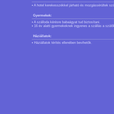
• A hotel kerekesszékkel járható és mozgássérültek szá
Gyermekek:
• A szálloda kérésre babaágyat tud biztosítani.
• 16 év alatti gyermekeknek ingyenes a szállás a szül
Háziállatok:
• Háziállatok térítés ellenében bevihetők.