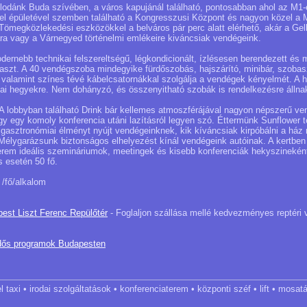
llodánk Buda szívében, a város kapujánál található, pontosabban ahol az M1
otel épületével szemben található a Kongresszusi Központ és nagyon közel a
ömegközlekedési eszközökkel a belváros pár perc alatt elérhető, akár a Gel
ra vagy a Várnegyed történelmi emlékeire kiváncsiak vendégeink.
dernebb technikai felszereltségű, légkondicionált, ízlésesen berendezett és
raszt. A 40 vendégszoba mindegyike fürdőszobás, hajszárító, minibár, szobas
, valamint színes tévé kábelcsatornákkal szolgálja a vendégek kényelmét. A h
udai hegyekre. Nem dohányzó, és összenyitható szobák is rendelkezésre állna
A lobbyban található Drink bár kellemes atmoszférájával nagyon népszerű ve
gy egy komoly konferencia utáni lazításról legyen szó. Éttermünk Sunflower tél
en gasztronómiai élményt nyújt vendégeinknek, kik kíváncsiak kirpóbálni a há
. Mélygarázsunk biztonságos elhelyezést kínál vendégeink autóinak. A kertben 
erem ideális szemináriumok, meetingek és kisebb konferenciák hekyszinekén
 esetén 50 fő.
/fő/alkalom
pest Liszt Ferenc Repülőtér
- Foglaljon szállása mellé kedvezményes reptéri 
dős programok Budapesten
l taxi • irodai szolgáltatások • konferenciaterem • központi széf • lift • mosat