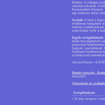
Modern, 4 csillagos szá
városba torkolnak. A h
Kereskedelmi Központ. T
egy kellemes dunai sétá
Szobák:
A hotel a legmo
mediterrán hangulatot á
Internet csatlakozással
szép kilátás nyílik a b
Egyéb szolgáltatások:
baráti beszélgetésről va
teraszával felejthetetl
fogásait, specialitásait
Sunflower konferencia t
színházszerű elrendezés
Jacuzzi/Sauna: +6 EUR 
Reptéri transzfer - Buda
transzfert!
Városnézés és szabadi
Szolgáltatások:
• 24 órás recepció • hote