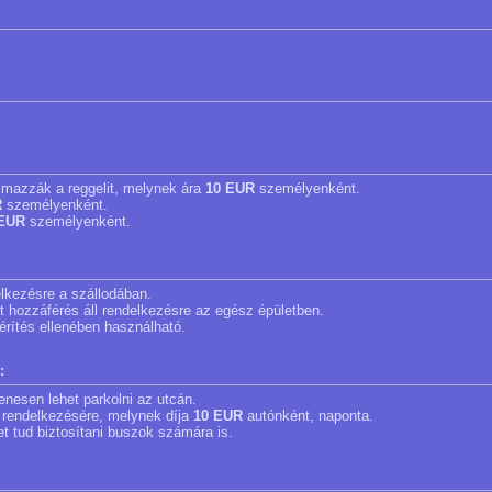
lmazzák a reggelit, melynek ára
10 EUR
személyenként.
R
személyenként.
 EUR
személyenként.
delkezésre a szállodában.
et hozzáférés áll rendelkezésre az egész épületben.
térítés ellenében használható.
:
enesen lehet parkolni az utcán.
 rendelkezésére, melynek díja
10 EUR
autónként, naponta.
et tud biztosítani buszok számára is.