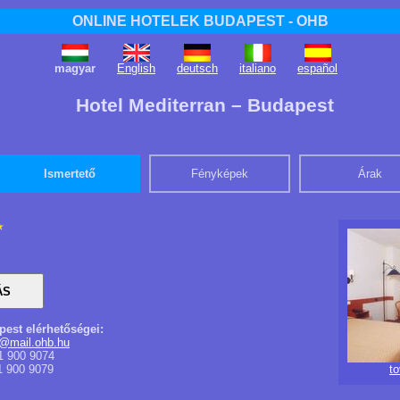
ONLINE HOTELEK BUDAPEST - OHB
magyar
English
deutsch
italiano
español
Hotel Mediterran – Budapest
Ismertető
Fényképek
Árak
pest elérhetőségei:
n@mail.ohb.hu
1 900 9074
1 900 9079
t