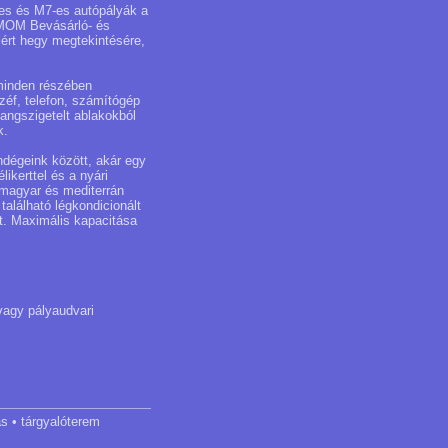
-es és M7-es autópályák a
 MOM Bevásárló- és
lért hegy megtekintésére,
 minden részében
zéf, telefon, számítógép
angszigetelt ablakokból
k.
ndégeink között, akár egy
ikerttel és a nyári
z magyar és mediterrán
található légkondicionált
t. Maximális kapacitása
vagy pályaudvari
ás • tárgyalóterem