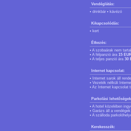
Vendéglátás:
• drinkbár • kávézó
Kikapcsolódás:
• kert
Étkezés:
• A szobaárak nem tarta
• A félpanzió ára
15 EU
• A teljes panzió ára
30
Internet kapcsolat:
• Internet sarok áll ren
• Vezeték nélküli Intern
• Az Internet kapcsolat 
Parkolási lehetőségek
• A hotel közelében ingy
• Garázs áll a vendégek
• A szálloda parkolóhely
Kerekesszék: