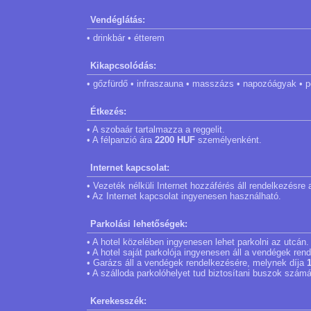
Vendéglátás:
• drinkbár • étterem
Kikapcsolódás:
• gőzfürdő • infraszauna • masszázs • napozóágyak • p
Étkezés:
• A szobaár tartalmazza a reggelit.
• A félpanzió ára
2200 HUF
személyenként.
Internet kapcsolat:
• Vezeték nélküli Internet hozzáférés áll rendelkezésre
• Az Internet kapcsolat ingyenesen használható.
Parkolási lehetőségek:
• A hotel közelében ingyenesen lehet parkolni az utcán.
• A hotel saját parkolója ingyenesen áll a vendégek ren
• Garázs áll a vendégek rendelkezésére, melynek díja
• A szálloda parkolóhelyet tud biztosítani buszok számá
Kerekesszék: