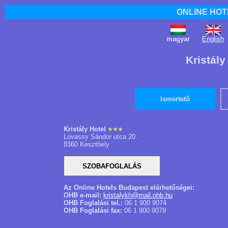
ONLINE HOT
magyar
English
Kristály
Ismertető
Kristály Hotel
Lovassy Sándor utca 20.
8360 Keszthely
Az Online Hotels Budapest elérhetőségei:
OHB e-mail:
kristalykh@mail.ohb.hu
OHB Foglalási tel.:
06 1 900 9074
OHB Foglalási fax:
06 1 900 9079