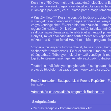
Keszthely 750 éves múltra visszatekintő település, a B
éttermek, kávézók várják a vendégeket. Az ország legig
különleges parkjával, és a Balaton-part a maga romantik
A Kristály Hotel*** Keszthelyen, pár lépésre a Balatont
40 kényelmesen berendezett, tágas szobával és kényezt
vágyó vendégeinket. Élvezze bio finn szaunánk, infra
regeneráló hatását. Drink bárunk frissítő italokkal, min
szálloda napozóterasza ad lehetőséget a nyugodt pihené
előnyeit, mivel szállodánkban térítésmentesen kapcsoló
múzeum, a 6 km-re fekvő Hévízi-tó sokféle programlehe
Szobáink zuhanyzós fürdőszobával, hajszárítóval, hűtősze
szobaszéfet tartalmaznak. Felár ellenében klimatizált 
pótágyazható. Több gyermekkel érkező vendégeink rész
Egyéb térítésmentesen igényelhető eszközök: babaágy,
További, a szálláshelyen igénybe vehető szolgáltatások:
erejével, többféle masszázstípus, kerékpárkölcsönzés, 
Reptéri transzfer - Budapest Liszt Ferenc Repülőtér
- Fo
transzfert!
Városnézés és szabadidős programok Budapesten
Szolgáltatások:
• 24 órás recepció • konferenciaterem • lift