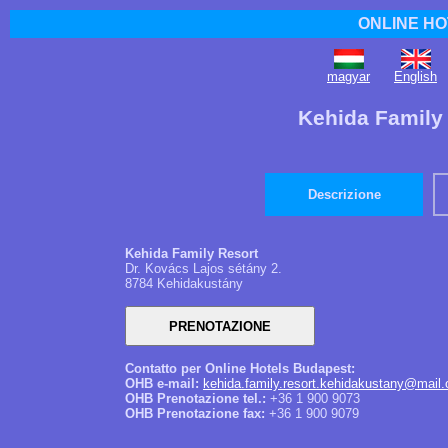
ONLINE HO
magyar
English
Kehida Family
Descrizione
Kehida Family Resort
Dr. Kovács Lajos sétány 2.
8784 Kehidakustány
Contatto per Online Hotels Budapest:
OHB e-mail:
kehida.family.resort.kehidakustany@mail.
OHB Prenotazione tel.:
+36 1 900 9073
OHB Prenotazione fax:
+36 1 900 9079