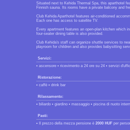
Situated next to Kehida Thermal Spa, this aparthotel f
Finnish sauna. Its rooms have a private balcony and fre
Club Kehida Aparthotel features air-conditioned accommo
Each one has access to satellite TV.
Every apartment features an open-plan kitchen which in
four-seater dining table is also provided.
Club Kehida's staff can organize shuttle services to near
playroom for children and also provides babysitting ser
Servizi:
• ascensore • ricevimento a 24 ore su 24 • servizi d'uffi
Ristorazione:
• caffè • drink bar
Rilassamento:
• biliardo • giardino • massaggio • piscina di nuoto inte
Pasti:
• Il prezzo della mezza pensione è
2000 HUF
per perso