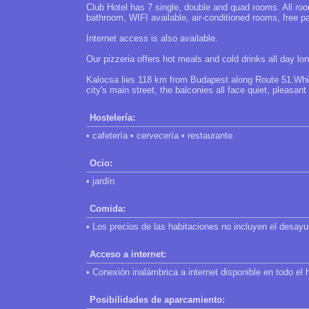
Club Hotel has 7 single, double and quad rooms. All roo
bathroom, WIFI available, air-conditioned rooms, free pa
Internet access is also available.
Our pizzeria offers hot meals and cold drinks all day lon
Kalocsa lies 118 km from Budapest along Route 51.While
city's main street, the balconies all face quiet, pleasant
Hostelería:
• cafetería • cervecería • restaurante
Ocio:
• jardín
Comida:
• Los precios de las habitaciones no incluyen el desay
Acceso a internet:
• Conexión inalámbrica a internet disponible en todo el h
Posibilidades de aparcamiento: