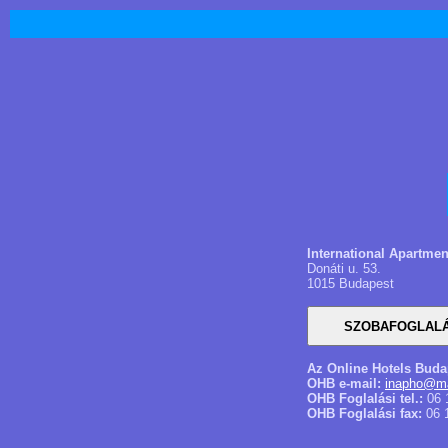
International Apartme
Donáti u. 53.
1015 Budapest
Az Online Hotels Buda
OHB e-mail:
inapho@ma
OHB Foglalási tel.:
06 
OHB Foglalási fax:
06 