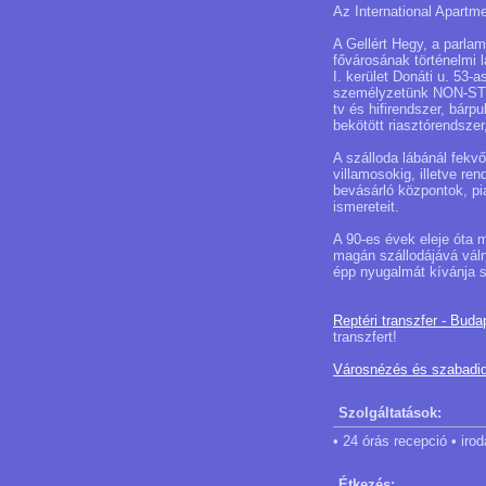
Az International Apart
A Gellért Hegy, a parla
fővárosának történelmi 
I. kerület Donáti u. 53
személyzetünk NON-STO
tv és hifirendszer, bárp
bekötött riasztórendsze
A szálloda lábánál fekv
villamosokig, illetve re
bevásárló központok, pia
ismereteit.
A 90-es évek eleje óta 
magán szállodájává vál
épp nyugalmát kívánja s
Reptéri transzfer - Buda
transzfert!
Városnézés és szabadi
Szolgáltatások:
• 24 órás recepció • iro
Étkezés: