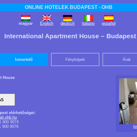
ONLINE HOTELEK BUDAPEST - OHB
magyar
English
deutsch
italiano
español
International Apartment House – Budapest
Ismertető
Fényképek
Árak
nt House
pest elérhetőségei:
il.ohb.hu
1 900 9074
1 900 9079
t