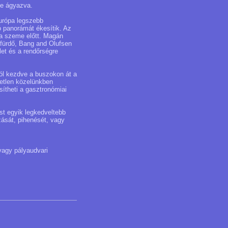
be ágyazva.
Európa legszebb
ó panorámát ékesítik. Az
a a szeme előtt. Magán
ürdő, Bang and Olufsen
let és a rendőrségre
ól kezdve a buszokon át a
vetlen közelünkben
sítheti a gasztronómiai
st egyik legkedveltebb
ását, pihenését, vagy
vagy pályaudvari