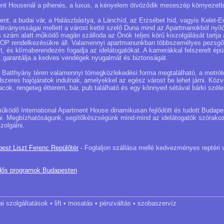
ment Housenál a pihenés, a luxus, a kényelem ötvöződik meseszép környezet
ment, a budai vár, a Halászbástya, a Lánchíd, az Erzsébet híd, vagyis Kelet-
látványosságai mellett a várost ketté szelő Duna mind az Apartmanokból nyíl
-as szám alatt működő magán szálloda az Önök teljes körű kiszolgálását tartj
P rendelkezésükre áll. Valamennyi apartmanunkban többszemélyes pezsgőf
ult, és klímaberendezés fogadja az idelátogatókat. A kamerákkal felszerelt épü
r, garantálja a kedves vendégek nyugalmát és biztonságát.
ő Batthyány téren valamennyi tömegközlekedési forma megtalálható, a metrót
ndszeres hajójáratok indulnak, amelyekkel az egész várost be lehet járni. Köz
cok, rengeteg étterem, bár, pub található és egy könnyed sétával bárki széle
működő International Apartment House dinamikusan fejlődött és tudott Budape
ni. Megbízhatóságunk, segítőkészségünk mind-mind az idelátogatók szórakoz
zolgálni.
pest Liszt Ferenc Repülőtér
- Foglaljon szállása mellé kedvezményes reptéri 
dős programok Budapesten
dai szolgáltatások • lift • mosatás • pénzváltás • szobaszervíz