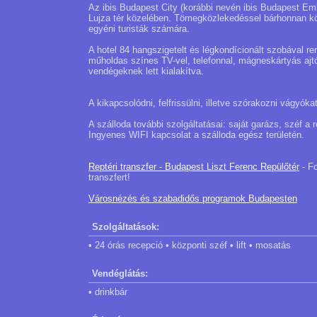
Az ibis Budapest City (korábbi nevén ibis Budapest Emk
Lujza tér közelében. Tömegközlekedéssel bárhonnan kön
egyéni turisták számára.
A hotel 84 hangszigetelt és légkondícionált szobával
műholdas színes TV-vel, telefonnal, mágneskártyás ajtó
vendégeknek lett kialakítva.
A kikapcsolódni, felfrissülni, illetve szórakozni vágyóka
A szálloda további szolgáltatásai: saját garázs, széf a
Ingyenes WIFI kapcsolat a szálloda egész területén.
Reptéri transzfer - Budapest Liszt Ferenc Repülőtér
- Fo
transzfert!
Városnézés és szabadidős programok Budapesten
Szolgáltatások:
• 24 órás recepció • központi széf • lift • mosatás
Vendéglátás:
• drinkbár