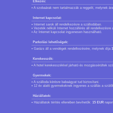
Étkezés:
• A szobaárak nem tartalmazzák a reggelit, melynek ár
Internet kapcsolat:
• Internet sarok áll rendelkezésre a szállodában.
• Vezeték nélküli Internet hozzáférés áll rendelkezésre
• Az Internet kapcsolat ingyenesen használható.
Parkolási lehetőségek:
• Garázs áll a vendégek rendelkezésére, melynek díja
Kerekesszék:
• A hotel kerekesszékkel járható és mozgássérültek szá
Gyermekek:
• A szálloda kérésre babaágyat tud biztosítani.
• 12 év alatti gyermekeknek ingyenes a szállás a szül
Háziállatok:
• Háziállatok térítés ellenében bevihetők:
15 EUR
napon