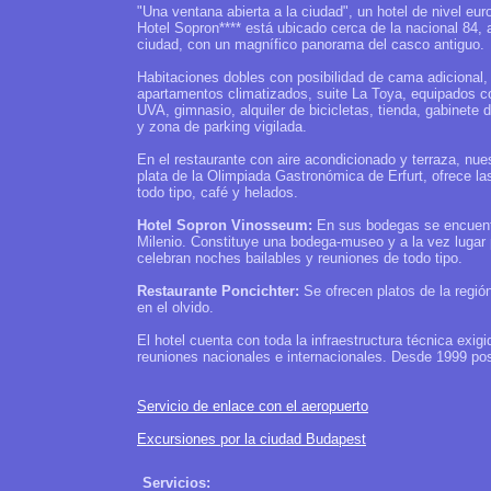
"Una ventana abierta a la ciudad", un hotel de nivel e
Hotel Sopron**** está ubicado cerca de la nacional 84, 
ciudad, con un magnífico panorama del casco antiguo.
Habitaciones dobles con posibilidad de cama adicional,
apartamentos climatizados, suite La Toya, equipados con
UVA, gimnasio, alquiler de bicicletas, tienda, gabinete d
y zona de parking vigilada.
En el restaurante con aire acondicionado y terraza, nu
plata de la Olimpiada Gastronómica de Erfurt, ofrece la
todo tipo, café y helados.
Hotel Sopron Vinosseum:
En sus bodegas se encuent
Milenio. Constituye una bodega-museo y a la vez lugar 
celebran noches bailables y reuniones de todo tipo.
Restaurante Poncichter:
Se ofrecen platos de la regió
en el olvido.
El hotel cuenta con toda la infraestructura técnica exig
reuniones nacionales e internacionales. Desde 1999 pose
Servicio de enlace con el aeropuerto
Excursiones por la ciudad Budapest
Servicios: