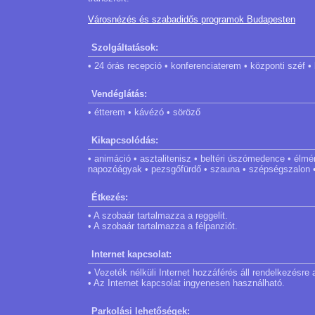
Városnézés és szabadidős programok Budapesten
Szolgáltatások:
• 24 órás recepció • konferenciaterem • központi széf • 
Vendéglátás:
• étterem • kávézó • söröző
Kikapcsolódás:
• animáció • asztalitenisz • beltéri úszómedence • élm
napozóágyak • pezsgőfürdő • szauna • szépségszalon •
Étkezés:
• A szobaár tartalmazza a reggelit.
• A szobaár tartalmazza a félpanziót.
Internet kapcsolat:
• Vezeték nélküli Internet hozzáférés áll rendelkezésre
• Az Internet kapcsolat ingyenesen használható.
Parkolási lehetőségek: