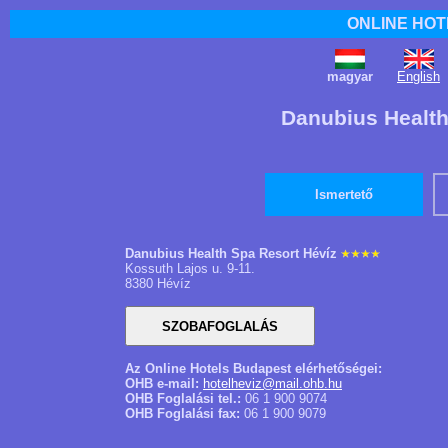
ONLINE HOT
magyar
English
Danubius Health
Ismertető
Danubius Health Spa Resort Hévíz
Kossuth Lajos u. 9-11.
8380 Hévíz
Az Online Hotels Budapest elérhetőségei:
OHB e-mail:
hotelheviz@mail.ohb.hu
OHB Foglalási tel.:
06 1 900 9074
OHB Foglalási fax:
06 1 900 9079