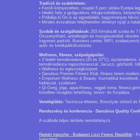
Tradíció és szakértelem:
• Festői környezetben, csupán 5 perc sétára Európa le
• Ideális hely a gyógyulásra, kikapcsolódásra, kényez
• Próbálja ki Ön is az egyedülálló, hagyományos hévízi
• Minden évszakban felejthetetlen élményt nyújt a hata
Szobák és szolgáltatások:
203 klimatizált szoba és 7 l
Összenyitható, antiallergén és mozgássérültek részére 
Ingyenes parkoló, Business center, WIFI, szobaszerviz,
autó- és kerékpárkölcsönzés.
Wellness, fitness, szépségápolás:
• 2 fedett termálmedence (33 és 37°C), úszómedence, él
termálmedence napozóterasszal, Jacuzzi, gőzfürdő, hől
• Wellness és egészségközpont.
• Danubius Premier Fitness Klub: fitness terem modern 
• Emporium Wellness & Beauty: kozmetikai kezelések,
fodrászat, szolárium.
• Qi Gong, jóga, aqua-fitness, reggeli torna, fitness-gim
közelben lovaglási lehetőség, tenisz- és focipálya.
Vendéglátás:
Tavirózsa étterem, Borostyán söröző és R
Rendezvény és konferencia - Danubius Quality Conf
A szálloda teljes területe nemdohányzó.
Reptéri transzfer - Budapest Liszt Ferenc Repülőtér
- Fo
transzfert!