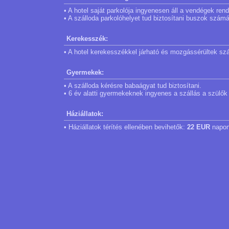
• A hotel saját parkolója ingyenesen áll a vendégek ren
• A szálloda parkolóhelyet tud biztosítani buszok számá
Kerekesszék:
• A hotel kerekesszékkel járható és mozgássérültek szá
Gyermekek:
• A szálloda kérésre babaágyat tud biztosítani.
• 6 év alatti gyermekeknek ingyenes a szállás a szülők
Háziállatok:
• Háziállatok térítés ellenében bevihetők:
22 EUR
napon