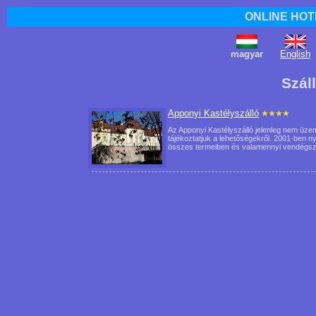
ONLINE HOT
magyar
English
Szál
Apponyi Kastélyszálló
Az Apponyi Kastélyszálló jelenleg nem üzeme
tájékoztatjuk a lehetőségekről. 2001-ben ny
összes termeiben és valamennyi vendég