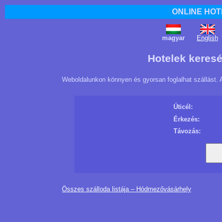
ONLINE HOT
magyar
English
Hotelek keres
Weboldalunkon könnyen és gyorsan foglalhat szállást. 
Úticél:
Érkezés:
Távozás:
Összes szálloda listája – Hódmezővásárhely