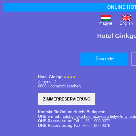
ONLINE HO
magyar
English
Hotel Ginkg
Übersicht
Hotel Ginkgo
Zrínyi u. 2
6800 Hódmezővásárhely
Kontakt für Online Hotels Budapest:
OHB e-mail:
hotel.gingko.hodmezovasarhely@mail.ohb
OHB Reservierung Tel.:
+36 1 900 9072
OHB Reservierung Fax:
+36 1 900 9079