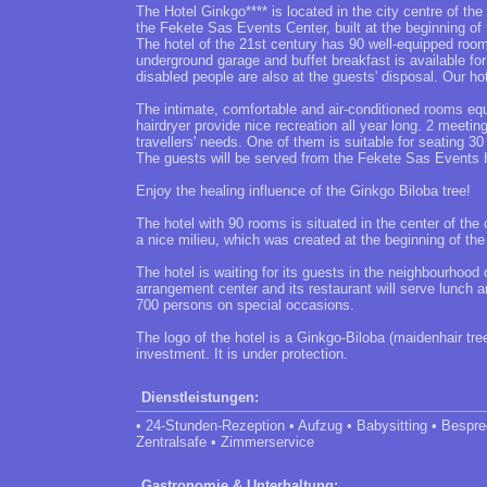
The Hotel Ginkgo**** is located in the city centre of t
the Fekete Sas Events Center, built at the beginning of t
The hotel of the 21st century has 90 well-equipped rooms
underground garage and buffet breakfast is available fo
disabled people are also at the guests' disposal. Our ho
The intimate, comfortable and air-conditioned rooms eq
hairdryer provide nice recreation all year long. 2 meet
travellers' needs. One of them is suitable for seating 30
The guests will be served from the Fekete Sas Events 
Enjoy the healing influence of the Ginkgo Biloba tree!
The hotel with 90 rooms is situated in the center of the 
a nice milieu, which was created at the beginning of the 
The hotel is waiting for its guests in the neighbourhood
arrangement center and its restaurant will serve lunch a
700 persons on special occasions.
The logo of the hotel is a Ginkgo-Biloba (maidenhair tre
investment. It is under protection.
Dienstleistungen:
• 24-Stunden-Rezeption • Aufzug • Babysitting • Besp
Zentralsafe • Zimmerservice
Gastronomie & Unterhaltung: