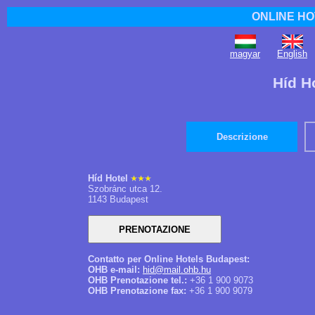
ONLINE HO
magyar
English
Híd H
Descrizione
Híd Hotel
Szobránc utca 12.
1143 Budapest
Contatto per Online Hotels Budapest:
OHB e-mail:
hid@mail.ohb.hu
OHB Prenotazione tel.:
+36 1 900 9073
OHB Prenotazione fax:
+36 1 900 9079