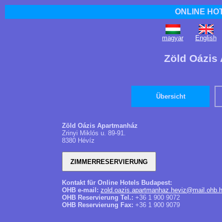
ONLINE HO
magyar
English
Zöld Oázis
Übersicht
Zöld Oázis Apartmanház
Zrinyi Miklós u. 89-91.
8380 Hévíz
Kontakt für Online Hotels Budapest:
OHB e-mail:
zold.oazis.apartmanhaz.heviz@mail.ohb.
OHB Reservierung Tel.:
+36 1 900 9072
OHB Reservierung Fax:
+36 1 900 9079