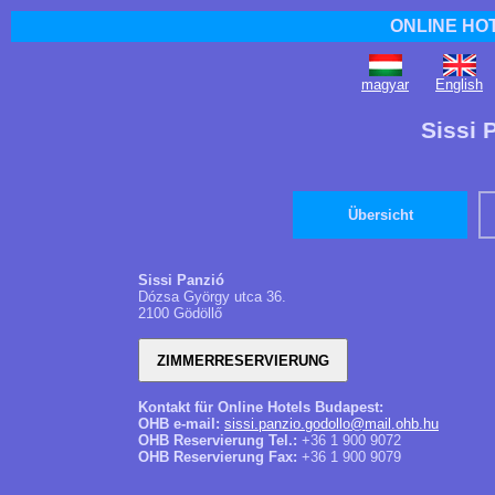
ONLINE HO
magyar
English
Sissi 
Übersicht
Sissi Panzió
Dózsa György utca 36.
2100 Gödöllő
Kontakt für Online Hotels Budapest:
OHB e-mail:
sissi.panzio.godollo@mail.ohb.hu
OHB Reservierung Tel.:
+36 1 900 9072
OHB Reservierung Fax:
+36 1 900 9079