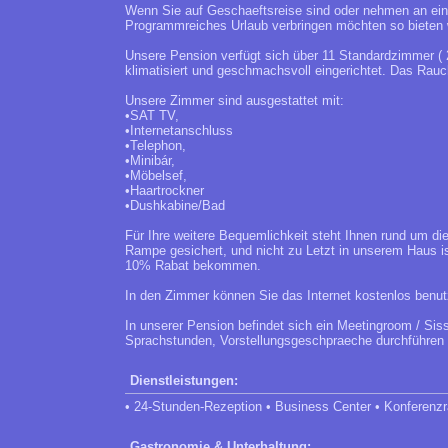
Wenn Sie auf Geschaeftsreise sind oder nehmen an eine
Programmreiches Urlaub verbringen möchten so bieten 
Unsere Pension verfügt sich über 11 Standardzimmer (
klimatisiert und geschmachsvoll eingerichtet. Das Rauch
Unsere Zimmer sind ausgestattet mit:
•SAT TV,
•Internetanschluss
•Telephon,
•Minibár,
•Möbelsef,
•Haartrockner
•Dushkabine/Bad
Für Ihre weitere Bequemlichkeit steht Ihnen rund um di
Rampe gesichert, und nicht zu Letzt in unserem Haus i
10% Rabat bekommen.
In den Zimmer können Sie das Internet kostenlos benut
In unserer Pension befindet sich ein Meetingroom / Siss
Sprachstunden, Vorstellungsgeschpraeche durchführen
Dienstleistungen:
• 24-Stunden-Rezeption • Business Center • Konferenzr
Gastronomie & Unterhaltung: