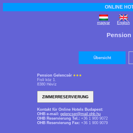
ONLINE HO
magyar
English
Pension 
Übersicht
Pension Gelencsér
Fisli köz 1.
8380 Hévíz
Kontakt für Online Hotels Budapest:
OHB e-mail:
gelencser@mail.ohb.hu
OHB Reservierung Tel.:
+36 1 900 9072
OHB Reservierung Fax:
+36 1 900 9079