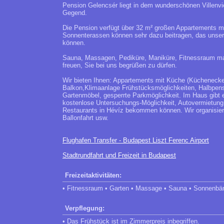
Pension Gelencsér liegt in dem wunderschönen Villenv
Gegend.
Die Pension verfügt über 32 m² großen Appartements m
Sonnenterassen können sehr dazu beitragen, das unsere
können.
Sauna, Massagen, Pediküre, Maniküre, Fitnessraum ma
freuen, Sie bei uns begrüßen zu dürfen.
Wir bieten Ihnen: Appartements mit Küche (Küchenecke
Balkon,Klimaanlage Frühstücksmöglichkeiten, Halbpens
Gartenmöbel, gesperrte Parkmöglichkeit. Im Haus gibt e
kostenlose Untersuchungs-Möglichkeit, Autovermietung
Restaurants in Hévíz bekommen können. Wir organisiere
Ballonfahrt usw.
Flughafen Transfer - Budapest Liszt Ferenc Airport
Stadtrundfahrt und Freizeit in Budapest
Freizeitaktivitäten:
• Fitnessraum • Garten • Massage • Sauna • Sonnenbä
Verpflegung:
• Das Frühstück ist im Zimmerpreis inbegriffen.