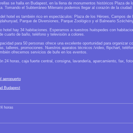
trellas se halla en Budapest, en la llena de monumentos históricos Plaza de l
sta. Tomando el Subterráneo Milenario podemos llegar al corazón de la ciudad
del hotel es también rico en espectáculos: Plaza de los Héroes, Campos de
Vajdahunyad, Parque de Diversiones, Parque Zoológico y el Balneario Széchény
ro hotel hay 34 habitaciones. Esperamos a nuestros huéspedes con habitacion
de cuarto de baño, teléfono y televisión a colores.
pacidad para 50 personas ofrece una excelente oportunidad para organizar co
s, talleres, promociones. Nuestros aparatos técnicos /video, flipchart, teléfon
ambién ofrecemos servicios de bufe en los eventos.
ón 24 horas, caja fuerte central, consigna, lavandería, aparcamiento, fax, fo
l aeropuerto
dad Budapest
24 horas