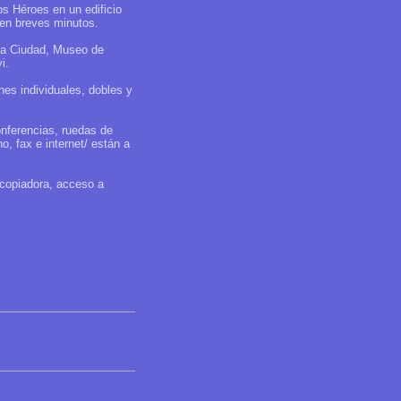
os Héroes en un edificio
 en breves minutos.
 la Ciudad, Museo de
i.
es individuales, dobles y
nferencias, ruedas de
o, fax e internet/ están a
tocopiadora, acceso a