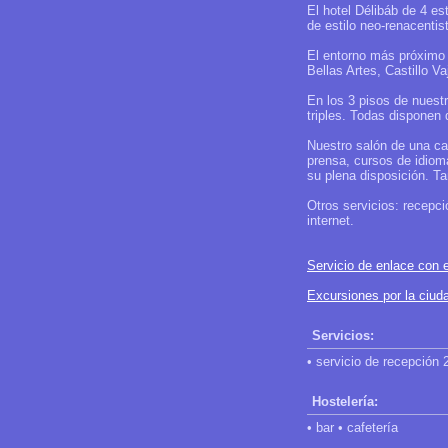
El hotel Délibáb de 4 es
de estilo neo-renacenti
El entorno más próximo 
Bellas Artes, Castillo 
En los 3 pisos de nuest
triples. Todas disponen 
Nuestro salón de una ca
prensa, cursos de idioma
su plena disposición. T
Otros servicios: recepci
internet.
Servicio de enlace con e
Excursiones por la ciu
Servicios:
• servicio de recepción 
Hostelería:
• bar • cafetería