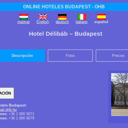
ONLINE HOTELES BUDAPEST - OHB
magyar
English
deutsch
italiano
español
Hotel Délibáb – Budapest
Descripción
Fotos
Precios
otels Budapest:
ail.ohb.hu
ones:
+36 1 900 9071
nes:
+36 1 900 9079