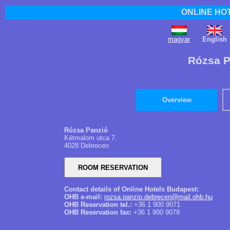
ONLINE HO
magyar
English
Rózsa P
Overview
Rózsa Panzió
Kétmalom utca 7.
4028 Debrecen
Contact details of Online Hotels Budapest:
OHB e-mail:
rozsa.panzio.debrecen@mail.ohb.hu
OHB Reservation tel.:
+36 1 900 9071
OHB Reservation fax:
+36 1 900 9079