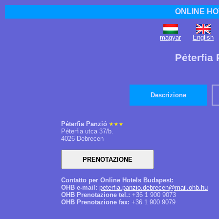
ONLINE HO
magyar
English
Péterfia
Descrizione
Péterfia Panzió
Péterfia utca 37/b.
4026 Debrecen
Contatto per Online Hotels Budapest:
OHB e-mail:
peterfia.panzio.debrecen@mail.ohb.hu
OHB Prenotazione tel.:
+36 1 900 9073
OHB Prenotazione fax:
+36 1 900 9079