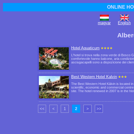
ONLINE HO
magyar
English
Alber
Hotel Aquaticum
L'hotel si trova nella zona verde di Bosco
comfortevole hanno balcone, aria condiziona
asciugacapelli sono a dispozicione dei clie
Best Western Hotel Kalvin
The Best Western Hotel Kálvin is located i
scientific, economic and commercial centre
site. The hotel renewed in 2007 is in the h
<<
<
1
2
>
>>