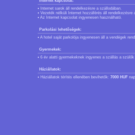
Internet kapcsolat:
• Internet sarok áll rendelkezésre a szállodában.
• Vezeték nélküli Internet hozzáférés áll rendelkezésre
• Az Internet kapcsolat ingyenesen használható.
Parkolási lehetőségek:
• A hotel saját parkolója ingyenesen áll a vendégek ren
Gyermekek:
• 6 év alatti gyermekeknek ingyenes a szállás a szülő
Háziállatok:
• Háziállatok térítés ellenében bevihetők:
7000 HUF
nap