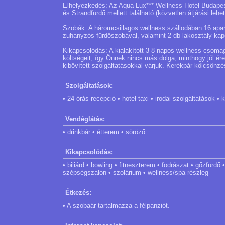
Elhelyezkedés: Az Aqua-Lux*** Wellness Hotel Budapes
és Strandfürdő mellett található (közvetlen átjárási lehet
Szobák: A háromcsillagos wellness szállodában 16 apar
zuhanyzós fürdőszobával, valamint 2 db lakosztály kapo
Kikapcsolódás: A kialakított 3-8 napos wellness csomag
költségeit, így Önnek nincs más dolga, minthogy jól 
kibővített szolgáltatásokkal várjuk. Kerékpár kölcsönzé
Szolgáltatások:
• 24 órás recepció • hotel taxi • irodai szolgáltatások 
Vendéglátás:
• drinkbár • étterem • söröző
Kikapcsolódás:
• biliárd • bowling • fitneszterem • fodrászat • gőzfür
szépségszalon • szolárium • wellness/spa részleg
Étkezés:
• A szobaár tartalmazza a félpanziót.