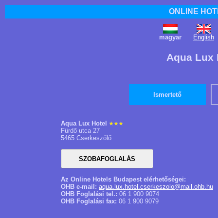
ONLINE HOT
magyar
English
Aqua Lux 
Ismertető
Aqua Lux Hotel
Fürdő utca 27
5465 Cserkeszőlő
Az Online Hotels Budapest elérhetőségei:
OHB e-mail:
aqua.lux.hotel.cserkeszolo@mail.ohb.hu
OHB Foglalási tel.:
06 1 900 9074
OHB Foglalási fax:
06 1 900 9079