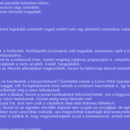
t pároddal kettesben tölteni...
essezni vagy strandolni...
esen elvinnéd magaddall...
kiket leginkább szeretnél magad mellett tudni egy pihentető,romantikus- kal
t, a fürdőruhát, fürdőlepedőt,úszósapkát vidd magaddal, kényelmes cipőt a 
gmászásához...
ól és a kolbászról híres, hanem rengeteg izgalmas programjáról is, melyekkel
apjanak a város arcaiból, ízeiből, hangulatából.
r az érkezés pillanatában megkezdődik, hiszen ha hétköznap érkezel romant
rt ne kezdenétek a kényeztetéssel? Szeretettel várnak a Corvin Hotel Spa-ba
sággal, sőt! Szolgáltatásaink közé tartozik a szolárium használatát is, így h
zdhetitek meg a város felfedezését.
járni a lábakat, hiszen a portán kerékpárokat kölcsönözhettek, ami a leggyo
 város bejárásának. Gyulán pedig annyi látnivaló van!
yulai Vár, amit nem csak a várjátékok ideje alatt érdemes felfedezni.
m, hiszen ez az egyetlen síkvidéki téglavár nem csupán az országban, de e
ben most várszínház működik, újra megnyitották kápolnáját ahol kereszteln
tást is találtok itt, hogy megismerkedjetek azzal a történelemmel, amiből mé
ilyen gyönyörű a kilátás...