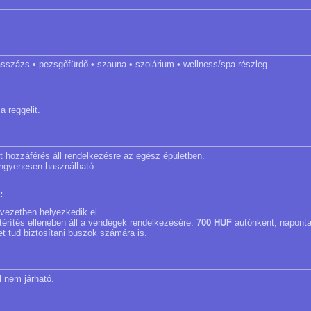
masszázs • pezsgőfürdő • szauna • szolárium • wellness/spa részleg
a reggelit.
et hozzáférés áll rendelkezésre az egész épületben.
 ingyenesen használható.
:
 övezetben helyezkedik el.
a térítés ellenében áll a vendégek rendelkezésére:
700 HUF
autónként, naponta
et tud biztosítani buszok számára is.
l nem járható.