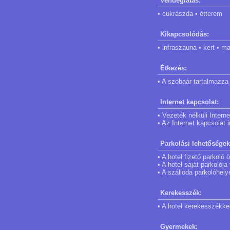
Vendéglátás:
• cukrászda • étterem
Kikapcsolódás:
• infraszauna • kert • 
Étkezés:
• A szobaár tartalmazza 
Internet kapcsolat:
• Vezeték nélküli Intern
• Az Internet kapcsolat
Parkolási lehetőségek
• A hotel fizető parkoló
• A hotel saját parkolój
• A szálloda parkolóhely
Kerekesszék:
• A hotel kerekesszékke
Gyermekek: