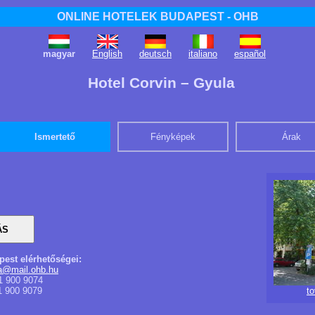
ONLINE HOTELEK BUDAPEST - OHB
magyar
English
deutsch
italiano
español
Hotel Corvin – Gyula
Ismertető
Fényképek
Árak
pest elérhetőségei:
la@mail.ohb.hu
1 900 9074
1 900 9079
t