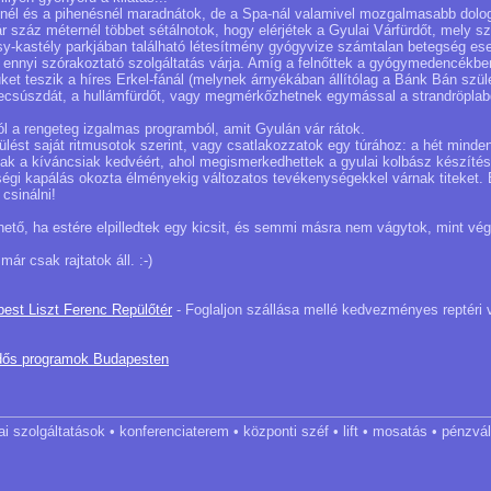
nél és a pihenésnél maradnátok, de a Spa-nál valamivel mozgalmasabb dolog
ár száz méternél többet sétálnotok, hogy elérjétek a Gyulai Várfürdőt, mely s
-kastély parkjában található létesítmény gyógyvize számtalan betegség eset
bb ennyi szórakoztató szolgáltatás várja. Amíg a felnőttek a gyógymedencékbe
tüket teszik a híres Erkel-fánál (melynek árnyékában állítólag a Bánk Bán szül
zecsúszdát, a hullámfürdőt, vagy megmérkőzhetnek egymással a strandröplab
l a rengeteg izgalmas programból, amit Gyulán vár rátok.
pülést saját ritmusotok szerint, vagy csatlakozzatok egy túrához: a hét min
nak a kíváncsiak kedvéért, ahol megismerkedhettek a gyulai kolbász készítés
gi kapálás okozta élményekig változatos tevékenységekkel várnak titeket. E
 csinálni!
thető, ha estére elpilledtek egy kicsit, és semmi másra nem vágytok, mint vé
ár csak rajtatok áll. :-)
pest Liszt Ferenc Repülőtér
- Foglaljon szállása mellé kedvezményes reptéri 
dős programok Budapesten
dai szolgáltatások • konferenciaterem • központi széf • lift • mosatás • pénzvá