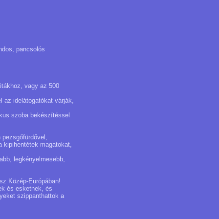
andos, pancsolós
sétákhoz, vagy az 500
 az idelátogatókat várják,
ikus szoba bekészítéssel
n pezsgőfürdővel,
a kipihentétek magatokat,
rsabb, legkényelmesebb,
gész Közép-Európában!
ek és esketnek, és
lyeket szippanthattok a