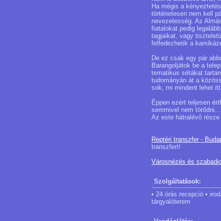
Ha mégis a kényeztetés
történetesen nem kell p
nevezetesség. Az Almásy
fiatalokat pedig legalá
tagjaikat, vagy tisztele
felfedezhetik a kamiká
De ez csak egy pár abbó
Barangoljátok be a tele
tematikus sétákat tarta
tudományán át a közössé
sok, mi mindent lehet itt
Éppen ezért teljesen ér
semmivel nem törődni...
Az este hátralévő része m
Reptéri transzfer - Buda
transzfert!
Városnézés és szabadi
Szolgáltatások:
• 24 órás recepció • iro
tárgyalóterem