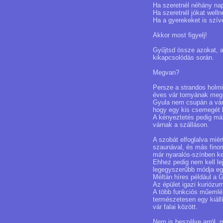
Ha szeretnél néhány napo
Ha szeretnél jókat welln
Ha a gyerekeket is szív
Akkor most figyelj!
Gyűjtsd össze azokat, a
kikapcsolódás során.
Megvan?
Persze a strandos holmi
éves vár tornyának me
Gyula nem csupán a várr
hogy egy kis csemegét k
A kényeztetés pedig má
várnak a szálláson.
A szobát elfoglalva mié
szaunával, és más finom
már nyaralós-színben ke
Ehhez pedig nem kell le
legegyszerűbb módja egy
Méltán híres például a G
Az épület igazi kuriózu
A több funkciós műemlék
természetesen egy kiállí
vár falai között.
Nem is beszélve arról, m