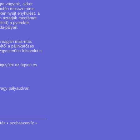
ra vágytok, akkor
zintén messze híres
én nyújt enyhülést, a
n áztatják megfáradt
etett) a gyerekek
da-pályán.
den napján más-más
étől a pálinkafőzés
gyszerűen felsorolni is
gignyúlni az ágyon és
vagy pályaudvari
ltás • szobaszervíz •