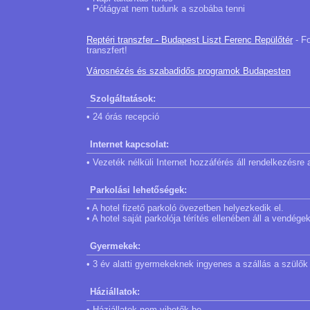
• Pótágyat nem tudunk a szobába tenni
Reptéri transzfer - Budapest Liszt Ferenc Repülőtér
- Fo
transzfert!
Városnézés és szabadidős programok Budapesten
Szolgáltatások:
• 24 órás recepció
Internet kapcsolat:
• Vezeték nélküli Internet hozzáférés áll rendelkezésre 
Parkolási lehetőségek:
• A hotel fizető parkoló övezetben helyezkedik el.
• A hotel saját parkolója térítés ellenében áll a vendég
Gyermekek:
• 3 év alatti gyermekeknek ingyenes a szállás a szülők
Háziállatok:
• Háziállatok nem vihetők be.