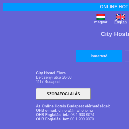
ONLINE HOT
magyar
English
City Host
Ismertető
City Hostel Flora
Bercsényi utca 28-30
1117 Budapest
Az Online Hotels Budapest elérhetőségei:
OHB e-mail:
chflora@mail.ohb.hu
OHB Foglalási tel.:
06 1 900 9074
OHB Foglalási fax:
06 1 900 9079