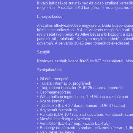
Kiváló hátizsákos turistáknak és olcsó szállást keres
megszállni. A szállás 2013-ban július 3. és augusztus 2
Elhelyezkedés
A szállás elhelyezkedése nagyszerű, Buda központjába
közül lehet választani. A 4-es villamos megállója csak 
rövid sétatávon belül. Az Allee bevásárló központ a szá
parkoló, stb. található. Könnyen megközelíthető autóval
udvarban. A belváros 10-15 perc tömegközlekedéssel.
Szobák
Kétágyas szobák közös fürdő és WC használattal. Mosd
Szolgáltatások
• 24 órás recepció
• Turista információ, programok
• Taxi, reptéri transzfer (EUR 25 / autó a reptérről)
• Csomagmegőrzés
• Wifi a hallban ingyenesen, 1 EUR/nap a szobákban
• Közös konyha
• Törölköző (EUR 2 / darab, kaució: EUR 3 / darab)
• Ágyneműt biztosítunk
• Parkoló (EUR 10 / nap zárt udvarban, korlátozott szá
• Mosási lehetőség a közelben
• Ventillátor (EUR 2 / nap, kaució EUR 20)
• Babaágy (korlátozott számban, előzetes kérésre, 1 db
• Napi takarítás nincs