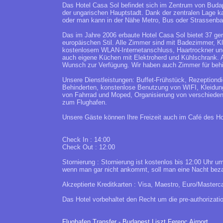
Das Hotel Casa Sol befindet sich im Zentrum von Budap
der ungarischen Hauptstadt. Dank der zentralen Lage k
oder man kann in der Nähe Metro, Bus oder Strassenb
Das im Jahre 2006 erbaute Hotel Casa Sol bietet 37 ge
europäischen Stil. Alle Zimmer sind mit Badezimmer, K
kostenlosem WLAN-Internetanschluss, Haartrockner un
auch eigene Küchen mit Elektroherd und Kühlschrank. 
Wunsch zur Verfügung. Wir haben auch Zimmer für behi
Unsere Dienstleistungen: Buffet-Frühstück, Rezeptiond
Behinderten, konstenlose Benutzung von WIFI, Kleidun
von Fahrrad und Moped, Organisierung von verschiede
zum Flughafen.
Unsere Gäste können Ihre Freizeit auch im Café des Ho
Check In : 14:00
Check Out : 12:00
Stornierung : Stornierung ist kostenlos bis 12:00 Uhr um
wenn man gar nicht ankommt, soll man eine Nacht beza
Akzeptierte Kreditkarten : Visa, Maestro, Euro/Masterc
Das Hotel vorbehaltet den Recht um die pre-authorizatio
Flughafen Transfer - Budapest Liszt Ferenc Airport