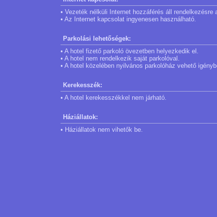
• Vezeték nélküli Internet hozzáférés áll rendelkezésr
• Az Internet kapcsolat ingyenesen használható.
Parkolási lehetőségek:
• A hotel fizető parkoló övezetben helyezkedik el.
• A hotel nem rendelkezik saját parkolóval.
• A hotel közelében nyilvános parkolóház vehető igénybe
Kerekesszék:
• A hotel kerekesszékkel nem járható.
Háziállatok:
• Háziállatok nem vihetők be.