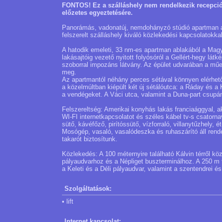
FONTOS! Ez a szálláshely nem rendelkezik recepcióv
előzetes egyeztetésére.
Panorámás, vadonatúj, nemdohányzó stúdió apartman a 
felszerelt szálláshely kiváló közlekedési kapcsolatokka
A hatodik emeleti, 33 nm-es apartman ablakából a Magya
lakásajtóig vezető nyitott folyósóról a Gellért-hegy lát
szoborral impozáns látvány. Az épület udvarában a műeml
meg.
Az apartmantól néhány perces sétával könnyen elérhető
a közelmúltban kiépült két új sétálóutca: a Ráday és a
a vendégeket. A Váci utca, valamint a Duna-part csupán
Felszereltség: Amerikai konyhás lakás franciaággyal, ak
WI-FI internetkapcsolatot és széles kábel tv-s csator
sütő, kávéfőző, pirítóssütő, vízforraló, villanytűzhely,
Mosógép, vasaló, vasalódeszka és ruhaszárító áll rend
takarót biztosítunk.
Közlekedés: A 100 méternyire található Kálvin térről kö
pályaudvarhoz és a Népliget buszterminálhoz. A 250 m t
a Keleti és a Déli pályaudvar, valamint a szentendrei és
Szolgáltatások:
• lift
Internet kapcsolat: