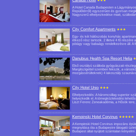
Canada Hotel
A Hotel Canada Budapesten a Lágymányosi h
Repülőtérről) egyszerűen és gyorsan megkö
Nagyszerű elhelyezkedése miatt, szállo
City Comfort Apartments
Egy- és két hálószobás konyhás apartmanok
étkező rész tartozik. 2 illetve 4 fő részé
pótágy vagy babaágy rendelkezésre áll. A
Danubius Health Spa Resort Helia
Első osztályú szálloda gyógyászati részleg
Margitszigettel szemben fekszik, a városkö
mozgássérülteknek) 4 lakosztály szaunáva
City Hotel Unio
Elhelyezkedés: A háromcsillag superior szá
helyezkedik el. A tömegközlekedési lehető
Liszt Ferenc Zeneakadémia, a Hősök ter
Kempinski Hotel Corvinus
A Kempinski Hotel Corvinus impozáns épüle
megnyitása óta a Budapestre látogató üzlet
Budapest által nyújtott számtalan kényelm