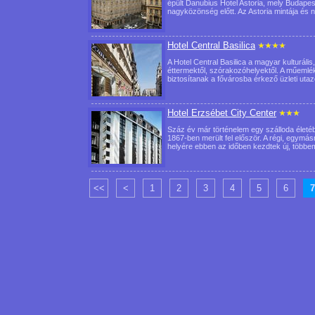
épült Danubius Hotel Astoria, mely Budapest
nagyközönség előtt. Az Astoria mintája és
Hotel Central Basilica
A Hotel Central Basilica a magyar kulturális
éttermektől, szórakozóhelyektől. A műemlé
biztosítanak a fővárosba érkező üzleti u
Hotel Erzsébet City Center
Száz év már történelem egy szálloda életéb
1867-ben merült fel először. A régi, egymás
helyére ebben az időben kezdtek új, több
<<
<
1
2
3
4
5
6
7