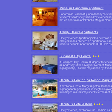
Museum Panorama Apartment
Panorámás, vadonatúj, nemdohányzó stúdió 
felszerelt szálláshely kiváló közlekedési ka
nm-es apartman ablakából a Magyar Nem
Trendy Deluxe Apartments
Elhelyezkedés: Apartmanjaink a belváros sz
elhelyezkedés ellenére az apartmanok csen
udvarra néznek. Apartmanok: 35-80 m2-es
Budapest City Central
A Budapest City Central Budapest történelmi
az Andrássy úttól, a Magyar Nemzeti Múzeu
legnagyobbja). A 2008 májusában nyílt va
Danubius Health Spa Resort Margits
A szálloda a festői Margitszigeten, Budapes
legmagasabb igényeknek is megfelelő gyógy
különleges mikroklímájú ideális természet
Danubius Hotel Astoria
Elhelyezkedés, szállodaleírás Tradíció és s