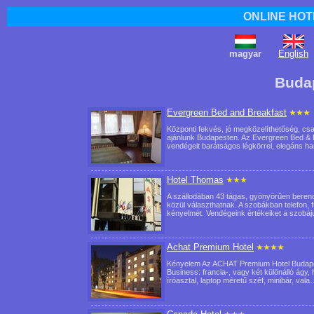
ONLINE HOT
magyar
English
Budap
Evergreen Bed and Breakfast
Központi fekvés, jó megközelíthetőség, csal
ajánlunk Budapesten. Az Evergreen Bed & B
vendégeit barátságos légkörrel, elegáns h
Hotel Thomas
A szállodában 43 tágas, gyönyörűen beren
közül választhatnak. A szobákban telefon, 
kényelmét. Vendégeink értékeiket a szobá
Achat Premium Hotel
Kényelem Az ACHAT Premium Hotel Budapest*
Business: francia-, vagy két különálló ágy, 
íróasztal, laptop méretű széf, minibár, val