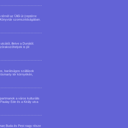
érnél az Üllői út (reptérre
in Könyvtár szomszédságában.
cától, illetve a Dunától.
zórakozóhelyek is jól
os, barátságos szállások
rösmarty tér környékén,
partmanok a város kulturális
a Paulay Ede és a Király utca
nnan Buda és Pest nagy része