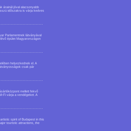
k árainál jóval alacsonyabb
sszú időszakra is várja kedves
yar Parlamentnek látványával
n lévő épület Magyarországon
lében helyezkednek el. A
 látványosságok csak pár
sárlóközpont mellett fekvő
i-Fi várja a vendégeket. A
istic spirit of Budapest in this
ajor touristic attractions, the