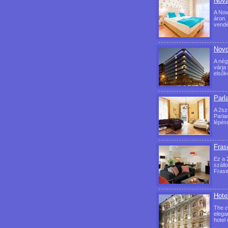
Nova
A Nov
áron.
vendé
Novo
A nég
várja
elsők
Parl
A 2sz
Parla
lépés
Fras
Ez a 
száll
Frase
Hote
The c
elegan
hotel