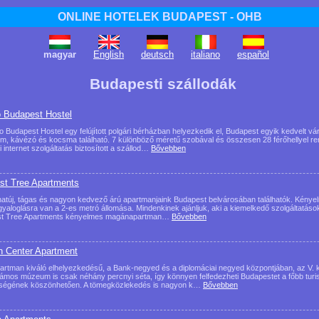
ONLINE HOTELEK BUDAPEST - OHB
magyar
English
deutsch
italiano
español
Budapesti szállodák
o Budapest Hostel
lo Budapest Hostel egy felújított polgári bérházban helyezkedik el, Budapest egyik kedvelt 
em, kávézó és kocsma található. 7 különböző méretű szobával és összesen 28 férőhellyel r
i internet szolgáltatás biztosított a szállod…
Bővebben
st Tree Apartments
atúj, tágas és nagyon kedvező árú apartmanjaink Budapest belvárosában találhatók. Kénye
gyaloglásra van a 2-es metró állomása. Mindenkinek ajánljuk, aki a kiemelkedő szolgáltatások
st Tree Apartments kényelmes magánapartman…
Bővebben
 Center Apartment
artman kiváló elhelyezkedésű, a Bank-negyed és a diplomáciai negyed központjában, az V. k
ámos múzeum is csak néhány percnyi séta, így könnyen felfedezheti Budapestet a főbb turi
ségének köszönhetően. A tömegközlekedés is nagyon k…
Bővebben