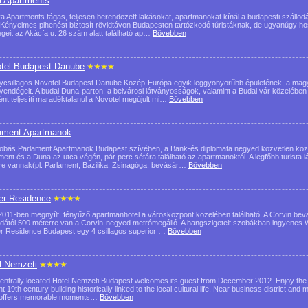
 Apartments
a Apartments tágas, teljesen berendezett lakásokat, apartmanokat kínál a budapesti szállodá
 Kényelmes pihenést biztosít rövidtávon Budapesten tartózkodó túristáknak, de ugyanúgy ho
geit az Akácfa u. 26 szám alatt található ap…
Bővebben
tel Budapest Danube
ycsillagos Novotel Budapest Danube Közép-Európa egyik leggyönyörűbb épületének, a mag
 vendégeit. A budai Duna-parton, a belvárosi látványosságok, valamint a Budai vár közelébe
ént teljesíti maradéktalanul a Novotel megújult mi…
Bővebben
ament Apartmanok
obás Parlament Apartmanok Budapest szívében, a Bank-és diplomata negyed közvetlen köze
ment és a Duna az utca végén, pár perc sétára található az apartmanoktól. A legfőbb turista
re vannak(pl. Parlament, Bazilika, Zsinagóga, bevásár…
Bővebben
er Residence
2011-ben megnyílt, fényűző apartmanhotel a városközpont közelében található. A Corvin bevá
odától 500 méterre van a Corvin-negyed metrómegálló. A hangszigetelt szobákban ingyenes W
r Residence Budapest egy 4 csillagos superior …
Bővebben
l Nemzeti
entrally located Hotel Nemzeti Budapest welcomes its guest from December 2012. Enjoy the art
t 19th century building historically linked to the local cultural life. Near business district and m
 offers memorable moments…
Bővebben