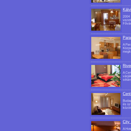
Kálv
2004 
vezet
Fővár
Para
A Par
Közpo
megkö
Rive
A Cen
várjá
sétán
Cent
Budap
és üz
közöt
City
A Hot