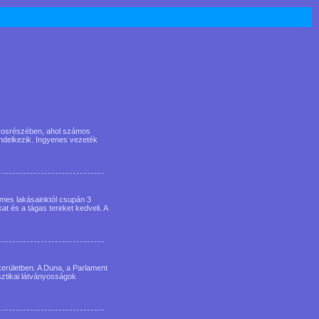
városrészében, ahol számos
endelkezik. Ingyenes vezeték
lmes lakásainktól csupán 3
at és a tágas tereket kedveli. A
erületben. A Duna, a Parlament
sztikai látványosságok