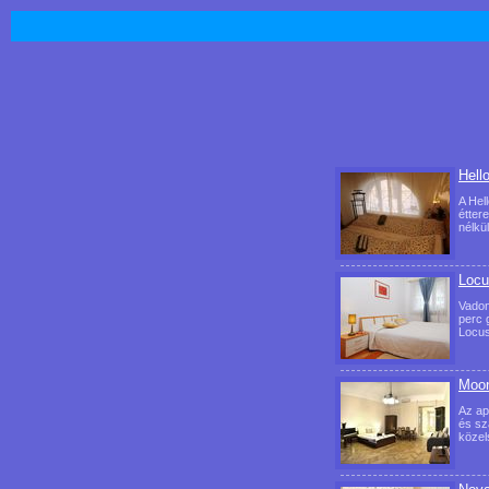
Hell
A Hel
étter
nélkül
Locu
Vadon
perc 
Locu
Moon
Az ap
és sz
közel