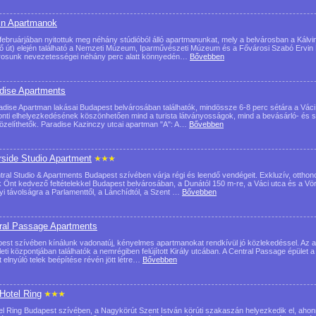
in Apartmanok
februárjában nyitottuk meg néhány stúdióból álló apartmanunkat, mely a belvárosban a Kálvin t
ő út) elején található a Nemzeti Múzeum, Iparművészeti Múzeum és a Fővárosi Szabó Erv
osunk nevezetességei néhány perc alatt könnyedén…
Bővebben
dise Apartments
adise Apartman lakásai Budapest belvárosában találhatók, mindössze 6-8 perc sétára a Váci ut
nti elhelyezkedésének köszönhetően mind a turista látványosságok, mind a bevásárló- és s
zelíthetők. Paradise Kazinczy utcai apartman "A": A…
Bővebben
rside Studio Apartment
tral Studio & Apartments Budapest szívében várja régi és leendő vendégeit. Exkluzív, otthon
k Önt kedvező feltételekkel Budapest belvárosában, a Dunától 150 m-re, a Váci utca és a Vö
yi távolságra a Parlamenttől, a Lánchídtól, a Szent …
Bővebben
ral Passage Apartments
est szívében kínálunk vadonatúj, kényelmes apartmanokat rendkívül jó közlekedéssel. Az a
leti központjában találhatók a nemrégiben felújított Király utcában. A Central Passage épület 
t elnyúló telek beépítése révén jött létre…
Bővebben
 Hotel Ring
el Ring Budapest szívében, a Nagykörút Szent István körúti szakaszán helyezkedik el, aho