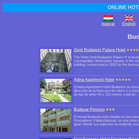
ONLINE HOT
magyar
English
Bud
Zenit Budapest Palace Hotel
The Hotel Zenit Budapest Palace 4* is locate
cosmopolitan Vorösmarty Square, in the mo
building, constructed in 1820 by the famo
Adina Apartment Hotel
El Adina Apartment Hotel Budapest se encuen
dirección de la línea azul de metro y a ci
de lujo de entre 40 y 110 metros cuadrad
Budavar Pension
El hostal Budavári está situado en una tranq
Pescadores (Halászbástya), en una zona de
igual. Desde sus balcones se extiende un