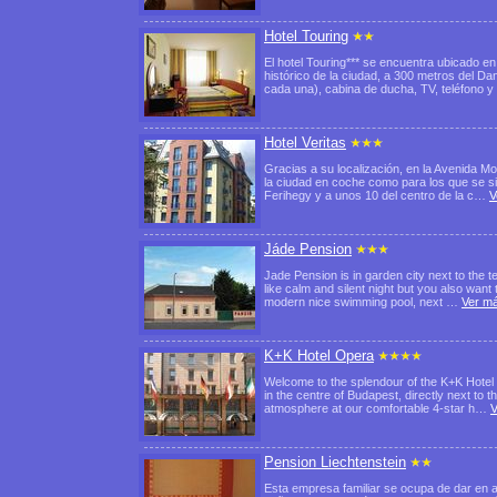
Hotel Touring
El hotel Touring*** se encuentra ubicado en
histórico de la ciudad, a 300 metros del 
cada una), cabina de ducha, TV, teléfono 
Hotel Veritas
Gracias a su localización, en la Avenida Mo
la ciudad en coche como para los que se sir
Ferihegy y a unos 10 del centro de la c…
V
Jáde Pension
Jade Pension is in garden city next to the t
like calm and silent night but you also want 
modern nice swimming pool, next …
Ver m
K+K Hotel Opera
Welcome to the splendour of the K+K Hotel Op
in the centre of Budapest, directly next to 
atmosphere at our comfortable 4-star h…
V
Pension Liechtenstein
Esta empresa familiar se ocupa de dar en a