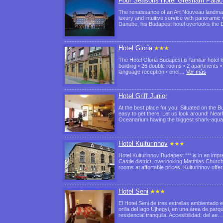
Four Seasons Hotel Gresham Palac
The renaissance of an Art Nouveau landmar
luxury and intuitive service with panoramic 
Danube, his Budapest hotel overlooks th
Hotel Gloria
The Hotel Gloria Budapest is familiar hotel 
building • 26 double rooms • 2 apartments •
language reception • encl…
Ver más
Hotel Griff Junior
At the best place for you! Situated on the Bu
easy to get there. Let us look around! Ne
Oceanarium having the biggest shark-aq
Hotel Kulturinnov
Hotel Kulturinnov Budapest *** is in an impr
Castle district, overlooking Matthias Chu
rooms at affortable prices. Kulturinnov off
Hotel Seni
El Hotel Seni de tres estrellas ambientado
orilla del lago Újhegyi, en una área de par
residencial tranquila. Accesibilidad: del ae