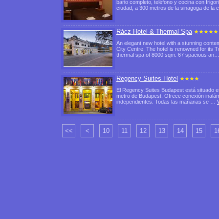
baño completo, teléfono y cocina con frigorí
ciudad, a 300 metros de la sinagoga de la 
Rácz Hotel & Thermal Spa
An elegant new hotel with a stunning contem
City Centre. The hotel is renowned for its 
thermal spa of 8000 sqm. 67 spacious an
Regency Suites Hotel
El Regency Suites Budapest está situado en
metro de Budapest. Ofrece conexión inalámbr
independientes. Todas las mañanas se …
<<
<
10
11
12
13
14
15
1