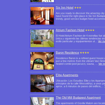
Six Inn Hotel
Are you ready to discover the amazing city 
have found the right place in Six Inn Budap
trendy, good service budget hotel acco
Atrium Fashion Hotel
El Hotel Atrium Fashion de 4 estrellas fue a
única y siguiendo las últimas tendencias es
estilo particular y equipamientos ul…
Ver m
Baron Residence
Residence Baron is a refined guest-house wit
just a few metres from the vibrant Vaci Stre
heated combi-pool jacuzzi, sauna, …
Ver 
Elite Apartments
Ubicación: Los Estudios Elite y los Apartam
principios de la calle Wesselényi, a unos p
aprox. a 6 minutos de paseo del edificio,…
The Old Mill Budapest Apartment
The apartments of Gizella Malom are located