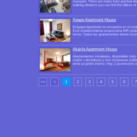
transport. There are many tram and bus line
walking distance you can find the offices o
Agape Apartment House
El Agape Aparthotel se encuentra en el cen
Este establecimiento proporciona WiFi gratu
horas. Todos los apartamentos tienen co
Akácfa Apartment House
Apartamientos instalados, disponibles todo
(salón + dormitorio) y tres recameras (salón
tenía un jardín interno. Hay 2 ascensores
<<
<
1
2
3
4
5
6
7