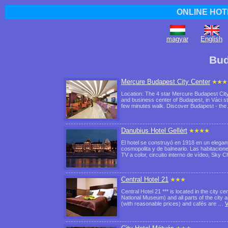
ONLINE HOT
magyar
English
Bud
Mercure Budapest City Center
Location: The 4 star Mercure Budapest City C
and business center of Budapest, in Váci s
few minutes walk. Discover Budapest - t
Danubius Hotel Gellért
El hotel se construyó en 1918 en un elegant
cosmopolita y de balneario. Las habitacione
TV a color, circuito interno de vídeo, Sk
Central Hotel 21
Central Hotel 21 *** is located in the city 
National Museum) and all parts of the city a
(with reasonable prices) and cafés are …
V