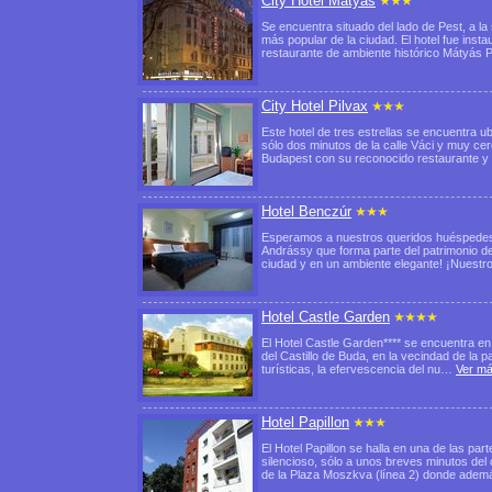
City Hotel Mátyás
Se encuentra situado del lado de Pest, a la 
más popular de la ciudad. El hotel fue inst
restaurante de ambiente histórico Mátyás
City Hotel Pilvax
Este hotel de tres estrellas se encuentra u
sólo dos minutos de la calle Váci y muy cer
Budapest con su reconocido restaurante 
Hotel Benczúr
Esperamos a nuestros queridos huéspedes en
Andrássy que forma parte del patrimonio de 
ciudad y en un ambiente elegante! ¡Nuest
Hotel Castle Garden
El Hotel Castle Garden**** se encuentra en e
del Castillo de Buda, en la vecindad de la p
turísticas, la efervescencia del nu…
Ver m
Hotel Papillon
El Hotel Papillon se halla en una de las p
silencioso, sólo a unos breves minutos del 
de la Plaza Moszkva (línea 2) donde ade