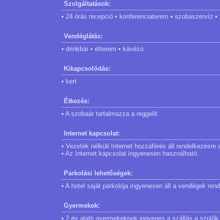
Szolgáltatások:
• 24 órás recepció • konferenciaterem • szobaszervíz •
Vendéglátás:
• drinkbár • étterem • kávézó
Kikapcsolódás:
• kert
Étkezés:
• A szobaár tartalmazza a reggelit.
Internet kapcsolat:
• Vezeték nélküli Internet hozzáférés áll rendelkezésre
• Az Internet kapcsolat ingyenesen használható.
Parkolási lehetőségek:
• A hotel saját parkolója ingyenesen áll a vendégek ren
Gyermekek:
• 2 év alatti gyermekeknek ingyenes a szállás a szülő