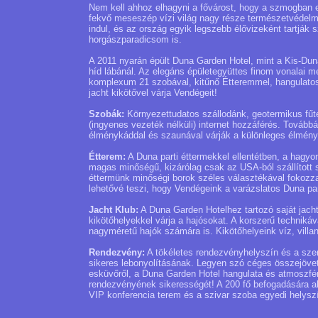
Nem kell ahhoz elhagyni a fővárost, hogy a szmogban e
fekvő meseszép vízi világ nagy része természetvédelmi
indul, és az ország egyik legszebb élővizeként tartják 
horgászparadicsom is.
A 2011 nyarán épült Duna Garden Hotel, mint a Kis-Dun
híd lábánál. Az elegáns épületegyüttes finom vonalai m
komplexum 21 szobával, kitűnő Étteremmel, hangulatos 
jacht kikötővel várja Vendégeit!
Szobák:
Környezettudatos szállodánk, geotermikus fűté
(ingyenes vezeték nélküli) internet hozzáférés. Tovább
élménykáddal és szaunával várják a különleges élmény
Étterem:
A Duna parti éttermekkel ellentétben, a hagyo
magas minőségű, kizárólag csak az USA-ból szállított 
éttermünk minőségi borok széles választékával fokozza a
lehetővé teszi, hogy Vendégeink a varázslatos Duna pa
Jacht Klub:
A Duna Garden Hotelhez tartozó saját jacht 
kikötőhelyekkel várja a hajósokat. A korszerű technikáv
nagyméretű hajók számára is. Kikötőhelyeink víz, villa
Rendezvény:
A tökéletes rendezvényhelyszín és a sze
sikeres lebonyolításának. Legyen szó céges összejövete
esküvőről, a Duna Garden Hotel hangulata és atmoszfér
rendezvényének sikerességét! A 200 fő befogadására alk
VIP konferencia terem és a szivar szoba egyedi helyszí