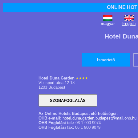
ONLINE HOT
magyar
English
Hotel Dun
Ismertető
Hotel Duna Garden
Vízisport utca 12-18.
1203 Budapest
Az Online Hotels Budapest elérhetőségei:
OHB e-mail:
hotel.duna.garden.budapest@mail.ohb.hu
OHB Foglalási tel.:
06 1 900 9074
OHB Foglalási fax:
06 1 900 9079