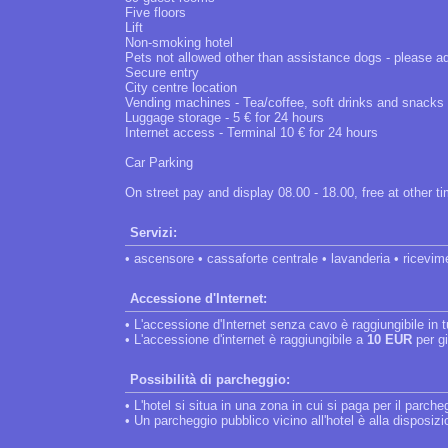
Five floors
Lift
Non-smoking hotel
Pets not allowed other than assistance dogs - please 
Secure entry
City centre location
Vending machines - Tea/coffee, soft drinks and snacks
Luggage storage - 5 € for 24 hours
Internet access - Terminal 10 € for 24 hours
Car Parking
On street pay and display 08.00 - 18.00, free at other 
Servizi:
• ascensore • cassaforte centrale • lavanderia • ricevim
Accessione d'Internet:
• L'accessione d'Internet senza cavo è raggiungibile in tut
• L'accessione d'internet è raggiungibile a
10 EUR
per gi
Possibilità di parcheggio:
• L'hotel si situa in una zona in cui si paga per il parche
• Un parcheggio pubblico vicino all'hotel è alla disposiz