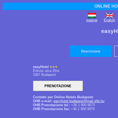
ONLINE HO
magyar
English
easyH
Descrizione
easyHotel
Eötvös utca 25/a
1067 Budapest
Contatto per Online Hotels Budapest:
OHB e-mail:
easyhotel.budapest@mail.ohb.hu
OHB Prenotazione tel.:
+36 1 900 9073
OHB Prenotazione fax:
+36 1 900 9079