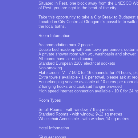
Situated in Pest, one block away from the UNESCO Worl
of Pest, you are right in the heart of the city.
Take this opportunity to take a City Break to Budapest 
Located in City Centre at Oktogon it's possible to walk 
the local baths.
Room Information
Accommodation max 2 people.
Double bed made up with one towel per person, cotton sh
A private shower room with wc, washbasin and shower.
All rooms have air conditioning.
Standard European 220v electrical sockets
Non-smoking
Flat screen TV - 7.50 € for 16 channels for 24 hours, pl
Extra towels available - 1 € per towel, please ask at rec
Housekeeping service available at 10 euros per room cl
2 hanging hooks and coat/suit hanger provided
High speed internet connection available - 10 € for 24 h
Room Types
Small Rooms - with window, 7-8 sq metres
Standard Rooms - with window, 9-12 sq metres
Wheelchair Accessible - with window, 14 sq metres
Hotel Information
59 guest rooms