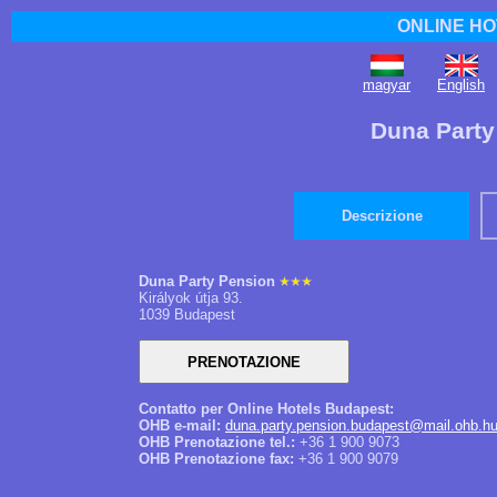
ONLINE HO
magyar
English
Duna Party
Descrizione
Duna Party Pension
Királyok útja 93.
1039 Budapest
Contatto per Online Hotels Budapest:
OHB e-mail:
duna.party.pension.budapest@mail.ohb.h
OHB Prenotazione tel.:
+36 1 900 9073
OHB Prenotazione fax:
+36 1 900 9079