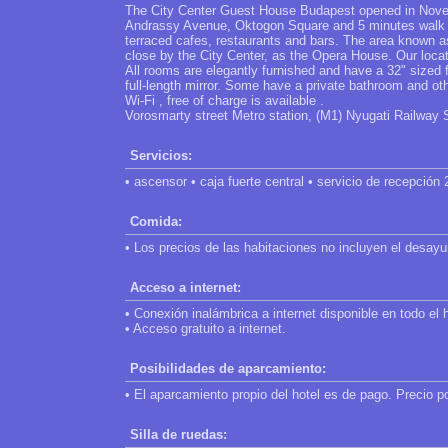
The City Center Guest House Budapest opened in Novemb
Andrassy Avenue, Oktogon Square and 5 minutes walk fr
terraced cafes, restaurants and bars. The area known 
close by the City Center, as the Opera House. Our locat
All rooms are elegantly furnished and have a 32" sized f
full-length mirror. Some have a private bathroom and oth
Wi-Fi , free of charge is available .
Vorosmarty street Metro station, (M1) Nyugati Railway St
Servicios:
• ascensor • caja fuerte central • servicio de recepción 
Comida:
• Los precios de las habitaciones no incluyen el desay
Acceso a internet:
• Conexión inalámbrica a internet disponible en todo el h
• Acceso gratuito a internet.
Posibilidades de aparcamiento:
• El aparcamiento propio del hotel es de pago. Precio p
Silla de ruedas: