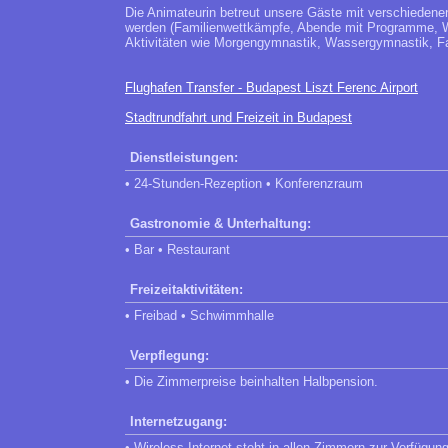
Die Animateurin betreut unsere Gäste mit verschiedene
werden (Familienwettkämpfe, Abende mit Programme, We
Aktivitäten wie Morgengymnastik, Wassergymnastik, F
Flughafen Transfer - Budapest Liszt Ferenc Airport
Stadtrundfahrt und Freizeit in Budapest
Dienstleistungen:
• 24-Stunden-Rezeption • Konferenzraum
Gastronomie & Unterhaltung:
• Bar • Restaurant
Freizeitaktivitäten:
• Freibad • Schwimmhalle
Verpflegung:
• Die Zimmerpreise beinhalten Halbpension.
Internetzugang:
• Wireless Internet steht in allen Zimmern zur Verfügung