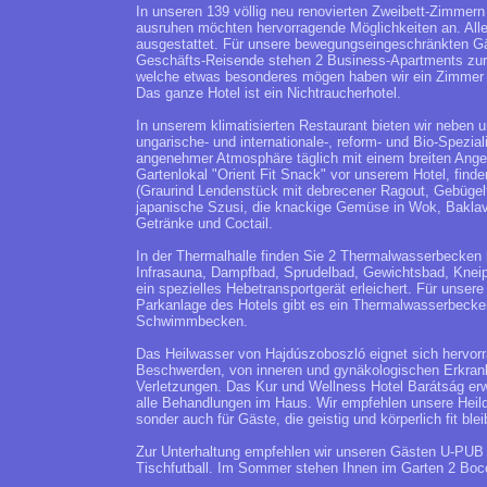
In unseren 139 völlig neu renovierten Zweibett-Zimmern
ausruhen möchten hervorragende Möglichkeiten an. Alle
ausgestattet. Für unsere bewegungseingeschränkten Gä
Geschäfts-Reisende stehen 2 Business-Apartments zur V
welche etwas besonderes mögen haben wir ein Zimmer au
Das ganze Hotel ist ein Nichtraucherhotel.
In unserem klimatisierten Restaurant bieten wir neben 
ungarische- und internationale-, reform- und Bio-Spezia
angenehmer Atmosphäre täglich mit einem breiten Ange
Gartenlokal "Orient Fit Snack" vor unserem Hotel, find
(Graurind Lendenstück mit debrecener Ragout, Gebügel
japanische Szusi, die knackige Gemüse in Wok, Baklava
Getränke und Coctail.
In der Thermalhalle finden Sie 2 Thermalwasserbecken
Infrasauna, Dampfbad, Sprudelbad, Gewichtsbad, Knei
ein spezielles Hebetransportgerät erleichert. Für unsere
Parkanlage des Hotels gibt es ein Thermalwasserbecke
Schwimmbecken.
Das Heilwasser von Hajdúszoboszló eignet sich hervor
Beschwerden, von inneren und gynäkologischen Erkran
Verletzungen. Das Kur und Wellness Hotel Barátság erw
alle Behandlungen im Haus. Wir empfehlen unsere Heild
sonder auch für Gäste, die geistig und körperlich fit bl
Zur Unterhaltung empfehlen wir unseren Gästen U-PUB 
Tischfutball. Im Sommer stehen Ihnen im Garten 2 Bocc