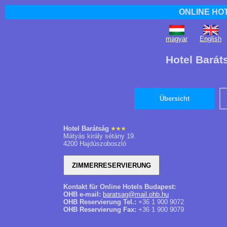
ONLINE HO
magyar
English
Hotel Barát
Übersicht
Hotel Barátság
Mátyás király sétány 19.
4200 Hajdúszoboszló
Kontakt für Online Hotels Budapest:
OHB e-mail:
baratsag@mail.ohb.hu
OHB Reservierung Tel.:
+36 1 900 9072
OHB Reservierung Fax:
+36 1 900 9079