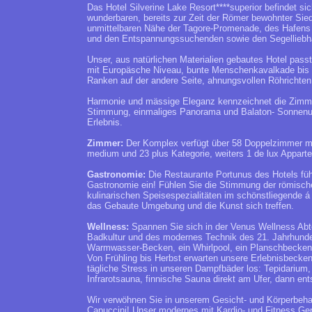
Das Hotel Silverine Lake Resort****superior befindet sic
wunderbaren, bereits zur Zeit der Römer bewohnter Siedl
unmittelbaren Nähe der Tagore-Promenade, des Hafens u
und den Entspannungssuchenden sowie den Segelliebha
Unser, aus natürlichen Materialien gebautes Hotel pass
mit Europäsche Niveau, bunte Menschenkavalkade bis a
Ranken auf der andere Seite, ahnungsvollen Röhrichten
Harmonie und mässige Eleganz kennzeichnet die Zimmer
Stimmung, einmaliges Panorama und Balaton- Sonnenunte
Erlebnis.
Zimmer:
Der Komplex verfügt über 58 Doppelzimmer mit
medium und 23 plus Kategorie, weiters 1 de lux Apparte
Gastronomie:
Die Restaurante Portunus des Hotels führ
Gastronomie ein! Fühlen Sie die Stimmung der römisch
kulinarischen Speisespezialitäten im schönstliegende á
das Gebaute Umgebung und die Kunst sich treffen.
Wellness:
Spannen Sie sich in der Venus Wellness Abte
Badkultur und des modernes Technik des 21. Jahrhunder
Warmwasser-Becken, ein Whirlpool, ein Planschbecken f
Von Frühling bis Herbst erwarten unsere Erlebnisbecken
tägliche Stress in unseren Dampfbäder los: Tepidariu
Infrarotsauna, finnische Sauna direkt am Ufer, dann e
Wir verwöhnen Sie in unserem Gesicht- und Körperbeh
Capuccini! Unser modernes mit Kardio- und Fitness Gerä