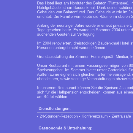
Das Hotel liegt am Nordufer des Balaton (Plattensee), 
Hotelgebäude ist ein Baudenkmal. Dank seiner schönen,
Gebäuden von Balatonfüred. Das Gebäude wurde im Jah
errichtet. Die Familie vermietete die Räume im oberen 
Anfang der neunziger Jahre wurde er erneut privatisier
Tage gesehen hatte. Es wurde im Sommer 2004 unter d
suchenden Gästen zur Verfügung.
Im 2004 renovierten, dreistöckigen Baudenkmal Hotel 
Personen untergebracht werden können.
Grundausstattung der Zimmer: Fernsehgerät, Minibar, k
Unser Restaurant mit einem Fassungsvermögen von 80 P
Speiseangebot. Im Sommer bietet unser Gartenlokal fü
Außenräume eignen sich gleichermaßen hervorragend, u
abendessen, sowie sonstige Veranstaltungen abzuwicke
In unserem Restaurant können Sie die Speisen á la ca
sich für die Halbpension entscheiden, können aus ein
am Büffet wählen.
Dienstleistungen:
• 24-Stunden-Rezeption • Konferenzraum • Zentralsafe
Gastronomie & Unterhaltung: