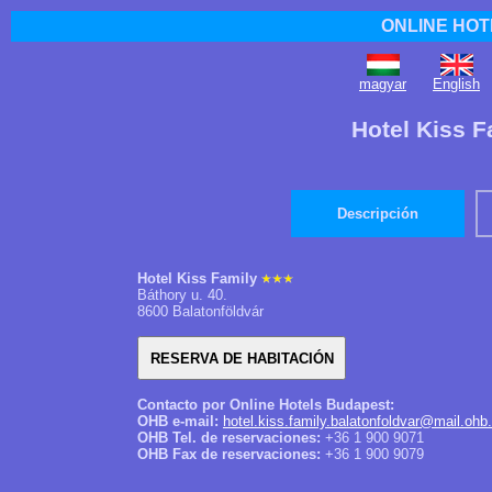
ONLINE HOT
magyar
English
Hotel Kiss F
Descripción
Hotel Kiss Family
Báthory u. 40.
8600 Balatonföldvár
Contacto por Online Hotels Budapest:
OHB e-mail:
hotel.kiss.family.balatonfoldvar@mail.ohb
OHB Tel. de reservaciones:
+36 1 900 9071
OHB Fax de reservaciones:
+36 1 900 9079