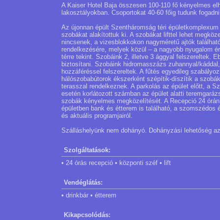
A Kaiser Hotel Baja összesen 100-110 fő kényelmes elhe
lakosztályokban. Csoportokat 40-60 főig tudunk fogadni
Az újonnan épült Szentháromság téri épületkomplexum b
szobákat alakítottuk ki. A szobákat lifttel lehet megkö
nincsenek, a vizesblokkokon nagyméretű ajtók találhat
rendelkezésére, melyek közül – a nagyobb nyugalom ér
térre tekint. Szobáink 2, illetve 3 ággyal felszereltek
biztosítani. Szobáink hidromasszázs zuhannyal/káddal, h
hozzáféréssel felszereltek. A fűtés egyedileg szabályoz
hálószobabútorok ékszerként szépítik-díszítik a szobáka
terasszal rendelkeznek. A parkolás az épület előtt, a S
esetén korlátozott számban az épület alatti teremgarázs
szobák kényelmes megközelítését. A Recepció 24 órán 
épületben bank és étterem is található, a szomszédos épü
és aktuális programjairól.
Szálláshelyünk nem dohányó. Dohányzási lehetőség az u
Szolgáltatások:
• 24 órás recepció • központi széf • lift
Vendéglátás:
• drinkbár • étterem
Kikapcsolódás: