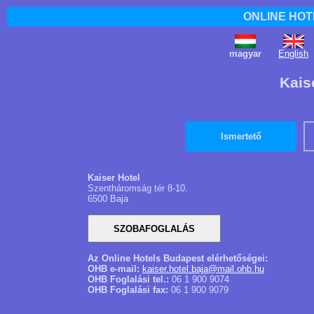
ONLINE HOT
magyar
English
Kais
Ismertető
Kaiser Hotel
Szentháromság tér 8-10.
6500 Baja
Az Online Hotels Budapest elérhetőségei:
OHB e-mail:
kaiser.hotel.baja@mail.ohb.hu
OHB Foglalási tel.:
06 1 900 9074
OHB Foglalási fax:
06 1 900 9079