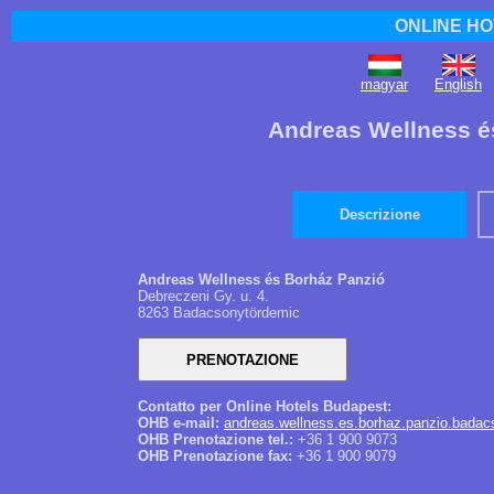
ONLINE HO
magyar
English
Andreas Wellness é
Descrizione
Andreas Wellness és Borház Panzió
Debreczeni Gy. u. 4.
8263 Badacsonytördemic
Contatto per Online Hotels Budapest:
OHB e-mail:
andreas.wellness.es.borhaz.panzio.bada
OHB Prenotazione tel.:
+36 1 900 9073
OHB Prenotazione fax:
+36 1 900 9079