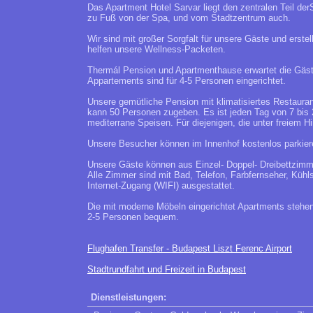
Das Apartment Hotel Sarvar liegt den zentralen Teil de
zu Fuß von der Spa, und vom Stadtzentrum auch.
Wir sind mit großer Sorgfalt für unsere Gäste und erste
helfen unsere Wellness-Packeten.
Thermál Pension und Apartmenthause erwartet die Gäste
Appartements sind für 4-5 Personen eingerichtet.
Unsere gemütliche Pension mit klimatisiertes Restaura
kann 50 Personen zugeben. Es ist jeden Tag von 7 bis 2
mediterrane Speisen. Für diejenigen, die unter freiem 
Unsere Besucher können im Innenhof kostenlos parkier
Unsere Gäste können aus Einzel- Doppel- Dreibettzimmer
Alle Zimmer sind mit Bad, Telefon, Farbfernseher, Kü
Internet-Zugang (WIFI) ausgestattet.
Die mit moderne Möbeln eingerichtet Apartments steh
2-5 Personen bequem.
Flughafen Transfer - Budapest Liszt Ferenc Airport
Stadtrundfahrt und Freizeit in Budapest
Dienstleistungen: