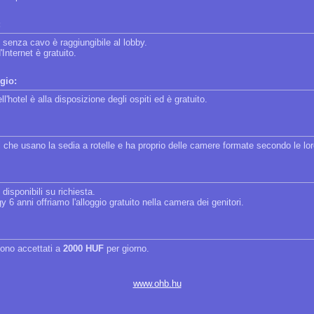
:
t senza cavo è raggiungibile al lobby.
'Internet è gratuito.
gio:
ll'hotel è alla disposizione degli ospiti ed è gratuito.
lli che usano la sedia a rotelle e ha proprio delle camere formate secondo le lo
disponibili su richiesta.
gy 6 anni offriamo l'alloggio gratuito nella camera dei genitori.
sono accettati a
2000 HUF
per giorno.
www.ohb.hu