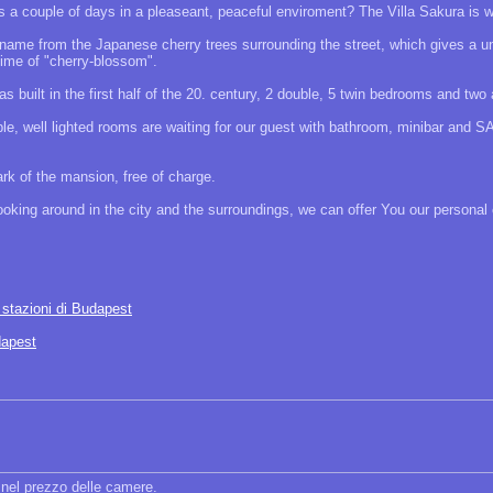
 a couple of days in a pleaseant, peaceful enviroment? The Villa Sakura is wa
 name from the Japanese cherry trees surrounding the street, which gives a un
 time of "cherry-blossom".
s built in the first half of the 20. century, 2 double, 5 twin bedrooms and t
e, well lighted rooms are waiting for our guest with bathroom, minibar and S
ark of the mansion, free of charge.
looking around in the city and the surroundings, we can offer You our personal 
e stazioni di Budapest
dapest
 nel prezzo delle camere.