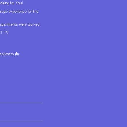
iting for You!
ique experience for the
wo apartments were worked
AT TV.
contacts (in