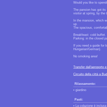
Would you like to spends
The pansion has got its
visitor at spring, by the
In the mansion, which wa
up.
The spacious, comfortabl
Breakfeast: cold buffet.
Parking: in the closed p
If you need a guide for 
Hungarian/German).
No smoking area!
Transfer dall'aeroporto 
Circuito della città a Bu
Rilassamento:
• giardino
Pasti:
• La colazione è inclusa