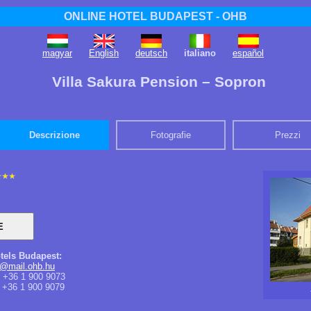
ONLINE HOTEL BUDAPEST - OHB
magyar
English
deutsch
italiano
español
Villa Sakura Pension – Sopron
Descrizione
Fotografie
Prezzi
tels Budapest:
a@mail.ohb.hu
+36 1 900 9073
+36 1 900 9079