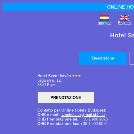
ONLINE HO
magyar
English
Hotel S
Descrizione
Hotel Szent István
Legányi u. 12.
3300 Eger
Contatto per Online Hotels Budapest:
OHB e-mail:
szentistvan@mail.ohb.hu
OHB Prenotazione tel.:
+36 1 900 9073
OHB Prenotazione fax:
+36 1 900 9079