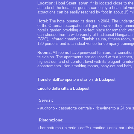
Location:
Hotel Szent Istvan *** is located close to t
altitude of the location, guests can enjoy a beautiful vi
attractions can be easily reached by foot in about 15 m
Hotel:
The hotel opened its doors in 2004. The undergro
of the Ottoman occupation of Eger, however they remind t
hotel's garden providing a perfect place for romantic w
can choose from a wide variety of traditional Hungarian 
(35°C), infrared chamber, Finnish sauna, fitness roo
120 persons and is an ideal venue for company training
Rooms:
All rooms have pinewood furniture, aircondition
television. The apartments are equipped with a kitchen,
highest demand of comfort level with its elegant furnitu
appartements. Non-smoking rooms, baby-cot and baby 
Transfer dall'aeroporto e stazioni di Budapest
Circuito della città a Budapest
Servizi:
• auditorio • cassaforte centrale • ricevimento a 24 ore s
Ristorazione:
• bar notturno • birreria • caffè • cantina • drink bar • ris