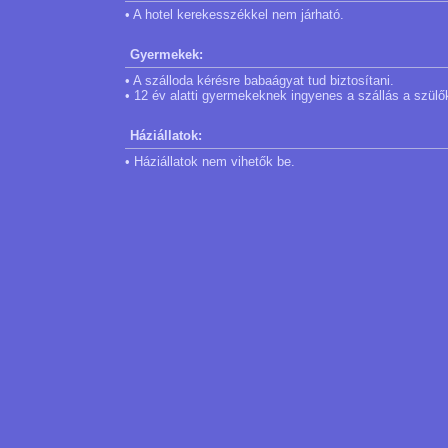
• A hotel kerekesszékkel nem járható.
Gyermekek:
• A szálloda kérésre babaágyat tud biztosítani.
• 12 év alatti gyermekeknek ingyenes a szállás a szül
Háziállatok:
• Háziállatok nem vihetők be.