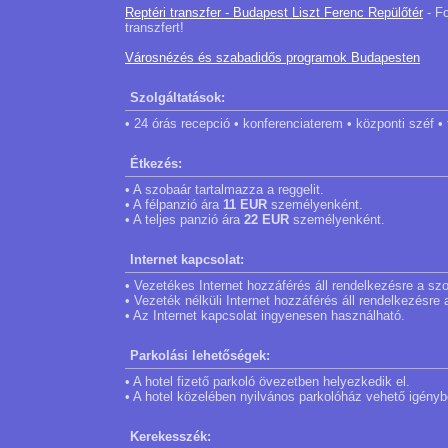
Reptéri transzfer - Budapest Liszt Ferenc Repülőtér
- Fo
transzfert!
Városnézés és szabadidős programok Budapesten
Szolgáltatások:
• 24 órás recepció • konferenciaterem • központi széf •
Étkezés:
• A szobaár tartalmazza a reggelit.
• A félpanzió ára
11 EUR
személyenként.
• A teljes panzió ára
22 EUR
személyenként.
Internet kapcsolat:
• Vezetékes Internet hozzáférés áll rendelkezésre a s
• Vezeték nélküli Internet hozzáférés áll rendelkezésr
• Az Internet kapcsolat ingyenesen használható.
Parkolási lehetőségek:
• A hotel fizető parkoló övezetben helyezkedik el.
• A hotel közelében nyilvános parkolóház vehető igénybe
Kerekesszék: