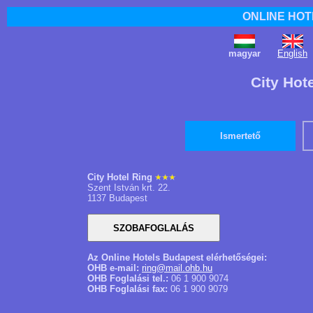
ONLINE HOT
magyar
English
City Hot
Ismertető
City Hotel Ring
Szent István krt. 22.
1137 Budapest
Az Online Hotels Budapest elérhetőségei:
OHB e-mail:
ring@mail.ohb.hu
OHB Foglalási tel.:
06 1 900 9074
OHB Foglalási fax:
06 1 900 9079