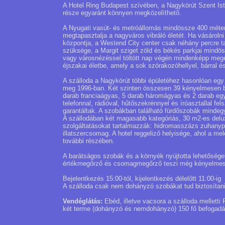
A Hotel Ring Budapest szívében, a Nagykörút Szent Is
része egyaránt könnyen megközelíthető.
A Nyugati vasút- és metróállomás mindössze 400 méterre
megtapasztalja a nagyváros vibráló életét. Ha vásárol
központja, a Westend City center csak néhány percre t
szüksége, a Margit sziget zöld és békés parkjai mindö
vagy városnézéssel töltött nap végén mindenképp megér
éjszakai életbe, amely a sok szórakozóhellyel, bárral 
A szálloda a Nagykörút többi épületéhez hasonlóan egy 
meg 1996-ban. Két szinten összesen 39 kényelmesen be
darab franciaágyas, 5 darab háromágyas és 2 darab eg
telefonnal, rádióval, hűtőszekrénnyel és íróasztallal f
garantáltak. A szobákban található fürdőszobák mindeg
A szállodában két magasabb kategóriás, 30 m2-es delux
szolgáltatásokat tartalmazzák: hidromasszázs zuhanypa
illatszercsomag. A hotel reggeliző helyisége, ahol a mel
további részében.
A barátságos szobák és a környék nyújtotta lehetőségek
értékmegőrző és csomagmegőrző teszi még kényelmesebb
Bejelentkezés 15:00-tól, kijelentkezés délelőtt 11:00-ig
A szálloda csak nem dohányzó szobákat tud biztosítani
Vendéglátás:
Ebéd, illetve vacsora a szálloda mellett
két terme (dohányzó és nemdohányzó) 150 fő befogadás