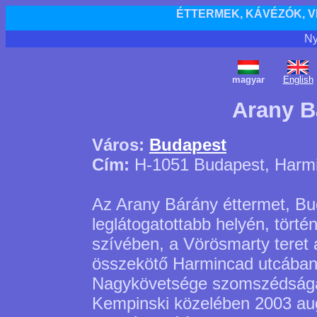
ÉTTERMEK, KÁVÉZÓK, 
Ny
magyar
English
Arany B
Város:
Budapest
Cím:
H-1051 Budapest, Harmi
Az Arany Bárány éttermet, Bu
leglátogatottabb helyén, tört
szívében, a Vörösmarty teret 
összekötő Harmincad utcában,
Nagykövetsége szomszédságá
Kempinski közelében 2003 aug