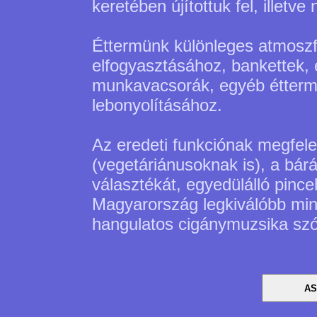
keretében újítottuk fel, illetve
Éttermünk különleges atmoszf
elfogyasztásához, bankettek
munkavacsorák, egyéb étterm
lebonyolításához.
Az eredeti funkciónak megfele
(vegetáriánusoknak is), a bár
választékát, egyedülálló pinc
Magyarország legkiválóbb minő
hangulatos cigánymuzsika szó