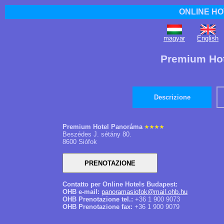
ONLINE HO
magyar
English
Premium Hot
Descrizione
Premium Hotel Panoráma
Beszédes J. sétány 80.
8600 Siófok
Contatto per Online Hotels Budapest:
OHB e-mail:
panoramasiofok@mail.ohb.hu
OHB Prenotazione tel.:
+36 1 900 9073
OHB Prenotazione fax:
+36 1 900 9079