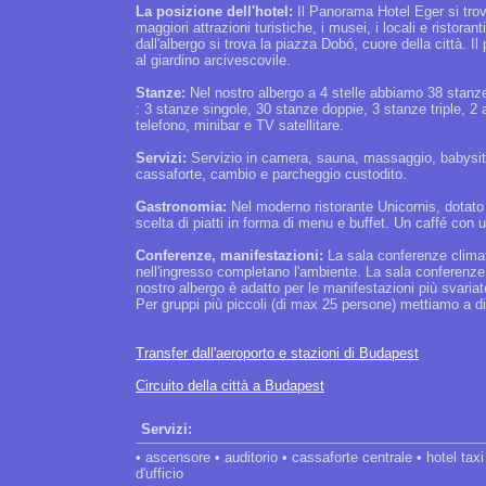
La posizione dell'hotel:
Il Panorama Hotel Eger si trova
maggiori attrazioni turistiche, i musei, i locali e ristoran
dall'albergo si trova la piazza Dobó, cuore della città. I
al giardino arcivescovile.
Stanze:
Nel nostro albergo a 4 stelle abbiamo 38 stan
: 3 stanze singole, 30 stanze doppie, 3 stanze triple, 2
telefono, minibar e TV satellitare.
Servizi:
Servizio in camera, sauna, massaggio, babysitte
cassaforte, cambio e parcheggio custodito.
Gastronomia:
Nel moderno ristorante Unicornis, dotato 
scelta di piatti in forma di menu e buffet. Un caffé con u
Conferenze, manifestazioni:
La sala conferenze climatiz
nell'ingresso completano l'ambiente. La sala conferenze
nostro albergo è adatto per le manifestazioni più svari
Per gruppi più piccoli (di max 25 persone) mettiamo a di
Transfer dall'aeroporto e stazioni di Budapest
Circuito della città a Budapest
Servizi:
• ascensore • auditorio • cassaforte centrale • hotel tax
d'ufficio