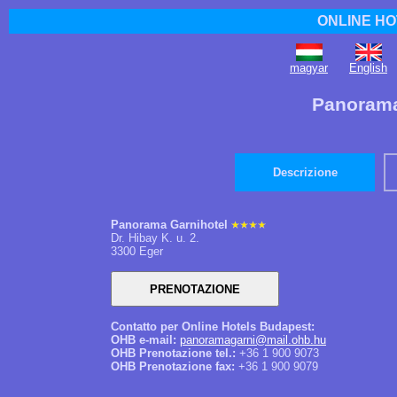
ONLINE HO
magyar
English
Panorama
Descrizione
Panorama Garnihotel
Dr. Hibay K. u. 2.
3300 Eger
Contatto per Online Hotels Budapest:
OHB e-mail:
panoramagarni@mail.ohb.hu
OHB Prenotazione tel.:
+36 1 900 9073
OHB Prenotazione fax:
+36 1 900 9079