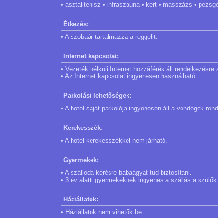
• asztalitenisz • infraszauna • kert • masszázs • pezsg
Étkezés:
• A szobaár tartalmazza a reggelit.
Internet kapcsolat:
• Vezeték nélküli Internet hozzáférés áll rendelkezésr
• Az Internet kapcsolat ingyenesen használható.
Parkolási lehetőségek:
• A hotel saját parkolója ingyenesen áll a vendégek ren
Kerekesszék:
• A hotel kerekesszékkel nem járható.
Gyermekek:
• A szálloda kérésre babaágyat tud biztosítani.
• 3 év alatti gyermekeknek ingyenes a szállás a szülők
Háziállatok:
• Háziállatok nem vihetők be.