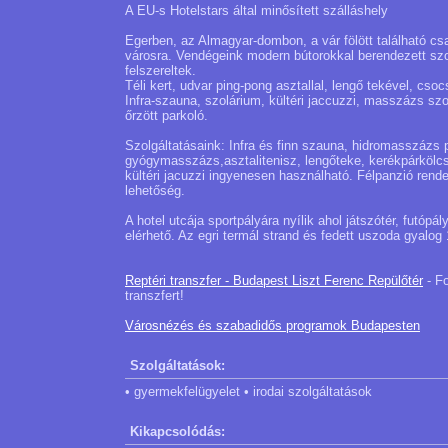
A EU-s Hotelstars által minősített szálláshely
Egerben, az Almagyar-dombon, a vár fölött található cs
városra. Vendégeink modern bútorokkal berendezett sz
felszereltek.
Téli kert, udvar ping-pong asztallal, lengő tekével, csoc
Infra-szauna, szolárium, kültéri jaccuzzi, masszázs szo
őrzött parkoló.
Szolgáltatásaink: Infra és finn szauna, hidromasszázs 
gyógymasszázs,asztalitenisz, lengőteke, kerékpárkölcs
kültéri jacuzzi ingyenesen használható. Félpanzió rende
lehetőség.
A hotel utcája sportpályára nyílik ahol játszótér, futópá
elérhető. Az egri termál strand és fedett uszoda gyalog 
Reptéri transzfer - Budapest Liszt Ferenc Repülőtér
- Fo
transzfert!
Városnézés és szabadidős programok Budapesten
Szolgáltatások:
• gyermekfelügyelet • irodai szolgáltatások
Kikapcsolódás: