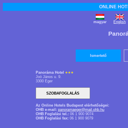
ONLINE HOT
magyar
English
Panorá
Ismertető
Panoráma Hotel
Joó János u. 9.
3300 Eger
Az Online Hotels Budapest elérhetőségei:
OHB e-mail:
panoramaeger@mail.ohb.hu
OHB Foglalási tel.:
06 1 900 9074
OHB Foglalási fax:
06 1 900 9079