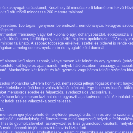
n északnyugati csücskénél, Keszthelytől mindössze 6 kilométerre fekvő Héví
lvizű tófürdőtől mindössze 200 méterre található.
nyezetben, 165 tágas, igényesen berendezett, nemdohányzó, kétágyas szobáv
dégeket.
rtmanban franciaágy vagy két különálló ágy, dohányzóasztal, étkezőasztal 
yzós fürdőszoba, fürdőköpeny, hajszárító, higiéniai ápolókészlet, TV magyar 
 minibár található. A szobák többsége erkéllyel, széffel és bidével is rendelke
ágában a meleg cseresznyefa szín és nyugtató zöld dominál.
² alapterületű tágas szobák, kényelmesen két felnőtt és egy gyermek (pótág
területű, két légteres apartmanok, melyek hálórészében franciaágy, a nappali
ató. Maximálisan két felnőtt és két gyermek vagy három felnőtt számára ideá
Ó
mszédos Monarchia Étterem könnyed, nemzetközi jellegű fogások mellett ha
. Az ételekhez kitűnő borok választékából ajánlunk. Egy finom és kiadós büfére
ket menüsoros ebédre és félpanziós, svédasztalos vacsorára is.
ézóban kényelmesen lazíthat és elfogyaszthatja kedvenc italát. A kínálatot 
t italok széles választéka teszi teljessé.
IA
jmentesen igénybe vehető élményfürdő, pezsgőfürdő, finn és aroma szauna,
ombináló tusolóhelyiség és fitneszterem mind nagyszerű helyek a felfrissülés
frissítő gyümölcsleveket, ásványvizet és friss gyümölcsöt kínálunk, melye
A nyári hónapok idején napozó terasz is biztosított.
ális hévízi gyógyászati szolgáltatások, valamint klasszikus és alternatív mas