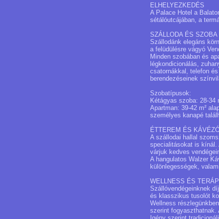
ELHELYEZKEDÉS
A Palace Hotel a Balato
sétálóutcájában, a termá
SZÁLLODA ÉS SZOBA
Szállodánk elegáns kör
a felüdülésre vágyó Ven
Minden szobában és apa
légkondicionálás, zuhan
csatornákkal, telefon és
berendezéseinek színvil
Szobatípusok:
Kétágyas szoba: 28-34 m
Apartman: 39-42 m² alap
személyes kanapé találh
ÉTTEREM ÉS KÁVÉZ
A szállodai hallal szo
specialitásokat is kínál
várjuk kedves vendégein
A hangulatos Walzer Káv
különlegességek, valamin
WELLNESS ÉS TERÁP
Szállóvendégeinknek dí
és klasszikus tusolót k
Wellness részlegünkben 
szerint fogyaszthatnak. 
Igény szerint tradicion