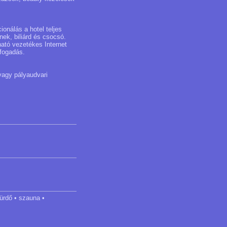
onálás a hotel teljes
ek, biliárd és csocsó.
ható vezetékes Internet
lfogadás.
vagy pályaudvari
ürdő • szauna •