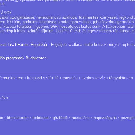
juk.
TÁSOK
vábbi szolgáltatásai: nemdohányzó szálloda, füstmentes környezet, légkondici
rem 100 főig, parkolási lehetőség a hotel garázsában, játszószoba gyermekekn
 a kávézó területén ingyenes WiFi hozzáférést biztosítunk. A kávézóban talál
vendégeinknek szintén díjtalan. Üdülési Csekk és egészségpénztári kártya e
pest Liszt Ferenc Repülőtér
- Foglaljon szállása mellé kedvezményes reptéri 
dős programok Budapesten
ferenciaterem • központi széf • lift • mosatás • szobaszervíz • tárgyalóterem
ávézó
ce • fitneszterem • fodrászat • gőzfürdő • masszázs • napozóágyak • pezsgőf