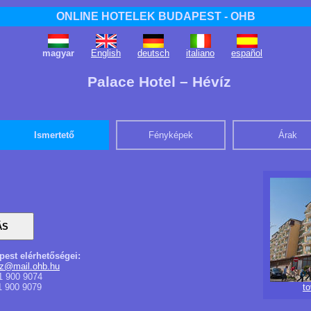
ONLINE HOTELEK BUDAPEST - OHB
magyar
English
deutsch
italiano
español
Palace Hotel – Hévíz
Ismertető
Fényképek
Árak
pest elérhetőségei:
iz@mail.ohb.hu
1 900 9074
1 900 9079
t