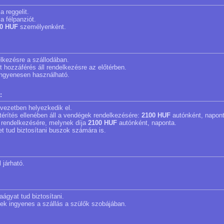
a reggelit.
a félpanziót.
0 HUF
személyenként.
delkezésre a szállodában.
et hozzáférés áll rendelkezésre az előtérben.
 ingyenesen használható.
:
 övezetben helyezkedik el.
a térítés ellenében áll a vendégek rendelkezésére:
2100 HUF
autónként, napont
 rendelkezésére, melynek díja
2100 HUF
autónként, naponta.
et tud biztosítani buszok számára is.
 járható.
aágyat tud biztosítani.
nek ingyenes a szállás a szülők szobájában.