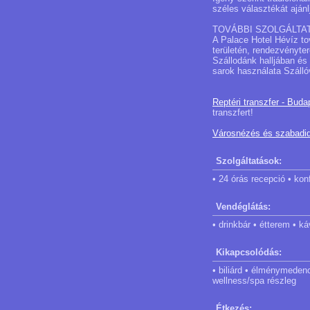
széles választékát ajánl
TOVÁBBI SZOLGÁLTA
A Palace Hotel Hévíz to
területén, rendezvényte
Szállodánk halljában és
sarok használata Szálló
Reptéri transzfer - Buda
transzfert!
Városnézés és szabadi
Szolgáltatások:
• 24 órás recepció • kon
Vendéglátás:
• drinkbár • étterem • k
Kikapcsolódás:
• biliárd • élménymeden
wellness/spa részleg
Étkezés: