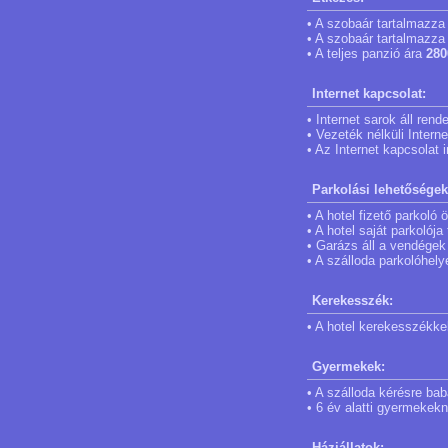
• A szobaár tartalmazza 
• A szobaár tartalmazza 
• A teljes panzió ára
280
Internet kapcsolat:
• Internet sarok áll ren
• Vezeték nélküli Intern
• Az Internet kapcsolat
Parkolási lehetőségek
• A hotel fizető parkoló
• A hotel saját parkolój
• Garázs áll a vendégek
• A szálloda parkolóhely
Kerekesszék:
• A hotel kerekesszékkel
Gyermekek:
• A szálloda kérésre bab
• 6 év alatti gyermekek
Háziállatok: