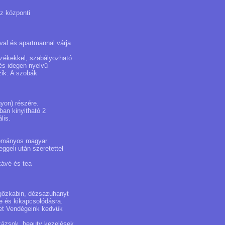
z központi
al és apartmannal várja
székekkel, szabályozható
és idegen nyelvű
zik. A szobák
yon) részére.
ban kinyitható 2
lis.
gyományos magyar
ggeli után szeretettel
kávé és tea
 gőzkabin, dézsazuhanyt
re és kikapcsolódásra.
ket Vendégeink kedvük
százsok, beauty kezelések