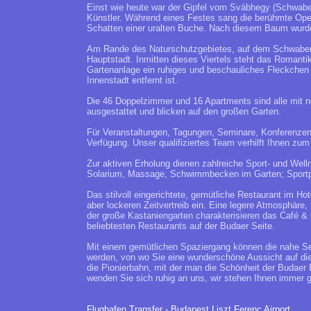
Einst wie heute war der Gipfel vom Svábhegy (Schwabe
Künstler. Während eines Festes sang die berühmte Oper
Schatten einer uralten Buche. Nach diesem Baum wur
Am Rande des Naturschutzgebietes, auf dem Schwabenber
Hauptstadt. Inmitten dieses Viertels steht das Romant
Gartenanlage ein ruhiges und beschauliches Fleckchen i
Innenstadt entfernt ist.
Die 46 Doppelzimmer und 16 Apartments sind alle mit 
ausgestattet und blicken auf den großen Garten.
Für Veranstaltungen, Tagungen, Seminare, Konferenze
Verfügung. Unser qualifiziertes Team verhilft Ihnen zum
Zur aktiven Erholung dienen zahlreiche Sport- und Wel
Solarium, Massage, Schwimmbecken im Garten; Sportpl
Das stilvoll eingerichtete, gemütliche Restaurant im Ho
aber lockeren Zeitvertreib ein. Eine legere Atmosphäre,
der große Kastaniengarten charakterisieren das Café & Gr
beliebtesten Restaurants auf der Budaer Seite.
Mit einem gemütlichen Spaziergang können die nahe Se
werden, von wo Sie eine wunderschöne Aussicht auf die
die Pionierbahn, mit der man die Schönheit der Budae
wenden Sie sich ruhig an uns, wir stehen Ihnen immer 
Flughafen Transfer - Budapest Liszt Ferenc Airport