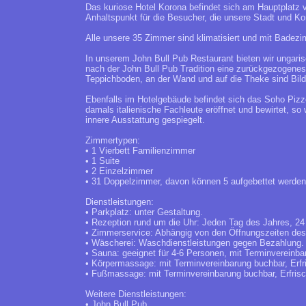
Das kuriose Hotel Korona befindet sich am Hauptplatz v
Anhaltspunkt für die Besucher, die unsere Stadt und K
Alle unsere 35 Zimmer sind klimatisiert und mit Badezi
In unserem John Bull Pub Restaurant bieten wir ungari
nach der John Bull Pub Tradition eine zurückgezogenes
Teppichboden, an der Wand und auf die Theke sind Bild
Ebenfalls im Hotelgebäude befindet sich das Soho Pizz
damals italienische Fachleute eröffnet und bewirtet, s
innere Ausstattung gespiegelt.
Zimmertypen:
• 1 Vierbett Familienzimmer
• 1 Suite
• 2 Einzelzimmer
• 31 Doppelzimmer, davon können 5 aufgebettet werden
Dienstleistungen:
• Parkplatz: unter Gestaltung.
• Rezeption rund um die Uhr: Jeden Tag des Jahres, 24
• Zimmerservice: Abhängig von den Öffnungszeiten des
• Wäscherei: Waschdienstleistungen gegen Bezahlung.
• Sauna: geeignet für 4-6 Personen, mit Terminvereinba
• Körpermassage: mit Terminvereinbarung buchbar, Erfr
• Fußmassage: mit Terminvereinbarung buchbar, Erfris
Weitere Dienstleistungen:
• John Bull Pub