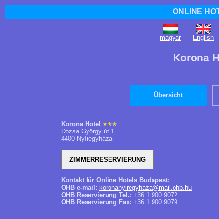
ONLINE HO
magyar
English
Korona H
Übersicht
Korona Hotel
Dózsa György út 1.
4400 Nyíregyháza
Kontakt für Online Hotels Budapest:
OHB e-mail:
koronanyiregyhaza@mail.ohb.hu
OHB Reservierung Tel.:
+36 1 900 9072
OHB Reservierung Fax:
+36 1 900 9079